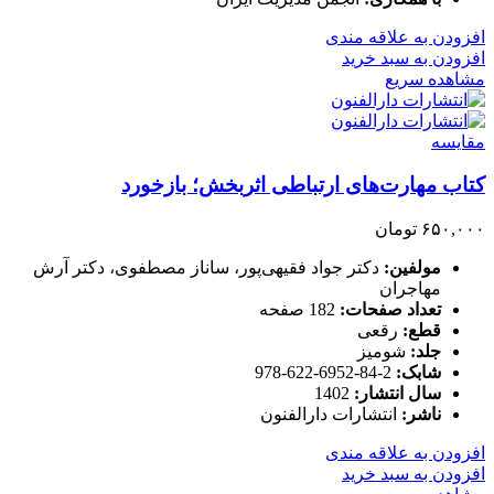
افزودن به علاقه مندی
افزودن به سبد خرید
مشاهده سریع
مقایسه
کتاب مهارت‌های ارتباطی اثربخش؛ بازخورد
۶۵۰,۰۰۰
تومان
مولفین:
دکتر جواد فقیهی‌پور، ساناز مصطفوی، دکتر آرش
مهاجران
تعداد صفحات:
182 صفحه
قطع:
رقعی
جلد:
شومیز
شابک:
2-84-6952-622-978
سال انتشار:
1402
ناشر:
انتشارات دارالفنون
افزودن به علاقه مندی
افزودن به سبد خرید