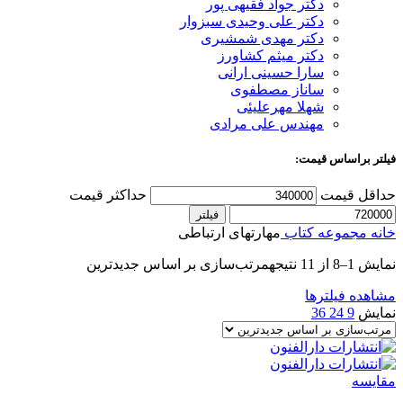
دکتر جواد فقیهی پور
دکتر علی وحیدی سبزوار
دکتر مهدی شمشیری
دکتر میثم کشاورز
سارا حسینی ارانی
ساناز مصطفوی
شهلا مهرعلیئی
مهندس علی مرادی
فیلتر براساس قیمت:
حداقل قیمت
حداکثر قیمت
فیلتر
خانه
مجموعه کتاب
مهارتهای ارتباطی
نمایش 1–8 از 11 نتیجه
مرتب‌سازی بر اساس جدیدترین
مشاهده فیلترها
نمایش
9
24
36
مقایسه