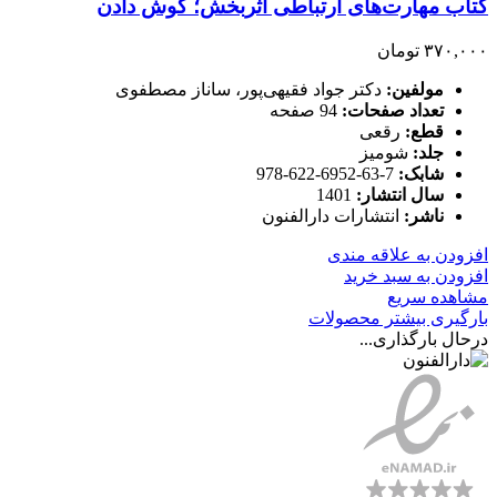
کتاب مهارت‌های ارتباطی اثربخش؛ گوش دادن
۳۷۰,۰۰۰
تومان
مولفین:
دکتر جواد فقیهی‌پور، ساناز مصطفوی
تعداد صفحات:
94 صفحه
قطع:
رقعی
جلد:
شومیز
شابک:
7-63-6952-622-978
سال انتشار:
1401
ناشر:
انتشارات دارالفنون
افزودن به علاقه مندی
افزودن به سبد خرید
مشاهده سریع
بارگیری بیشتر محصولات
درحال بارگذاری...