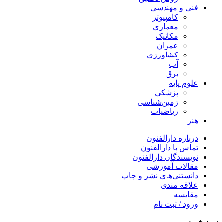
فنی و مهندسی
کامپیوتر
معماری
مکانیک
عمران
کشاورزی
آب
برق
علوم پایه
پزشکی
زمین‌شناسی
ریاضیات
هنر
درباره دارالفنون
تماس با دارالفنون
نویسندگان دارالفنون
مقالات آموزشی
دانستنی‌های نشر و چاپ
علاقه مندی
مقایسه
ورود / ثبت نام
سبد خرید