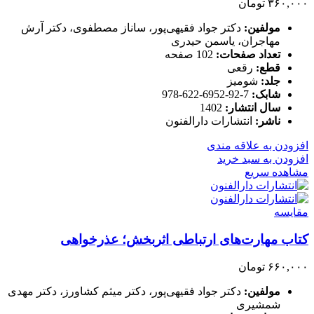
۳۶۰,۰۰۰
تومان
مولفین:
دکتر جواد فقیهی‌پور، ساناز مصطفوی، دکتر آرش
مهاجران، یاسمن حیدری
تعداد صفحات:
102 صفحه
قطع:
رقعی
جلد:
شومیز
شابک:
7-92-6952-622-978
سال انتشار:
1402
ناشر:
انتشارات دارالفنون
افزودن به علاقه مندی
افزودن به سبد خرید
مشاهده سریع
مقایسه
کتاب مهارت‌های ارتباطی اثربخش؛ عذرخواهی
۶۶۰,۰۰۰
تومان
مولفین:
دکتر جواد فقیهی‌پور، دکتر میثم کشاورز، دکتر مهدی
شمشیری