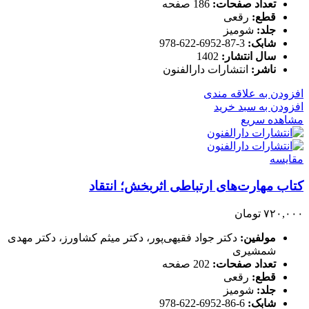
تعداد صفحات:
186 صفحه
قطع:
رقعی
جلد:
شومیز
شابک:
3-87-6952-622-978
سال انتشار:
1402
ناشر:
انتشارات دارالفنون
افزودن به علاقه مندی
افزودن به سبد خرید
مشاهده سریع
مقایسه
کتاب مهارت‌های ارتباطی اثربخش؛ انتقاد
۷۲۰,۰۰۰
تومان
مولفین:
دکتر جواد فقیهی‌پور، دکتر میثم کشاورز، دکتر مهدی
شمشیری
تعداد صفحات:
202 صفحه
قطع:
رقعی
جلد:
شومیز
شابک:
6-86-6952-622-978