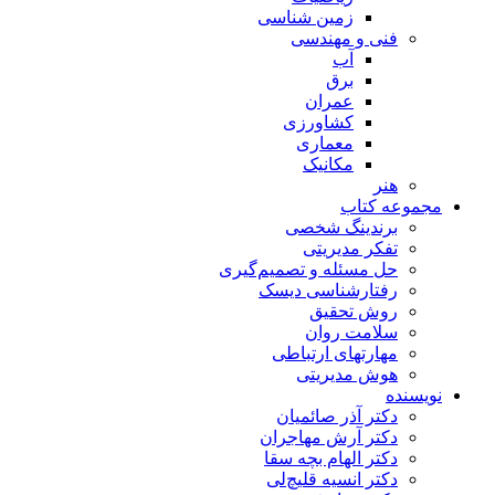
زمین شناسی
فنی و مهندسی
آب
برق
عمران
کشاورزی
معماری
مکانیک
هنر
مجموعه کتاب
برندینگ شخصی
تفکر مدیریتی
حل مسئله و تصمیم‌گیری
رفتارشناسی دیسک
روش تحقیق
سلامت روان
مهارتهای ارتباطی
هوش مدیریتی
نویسنده
دکتر آذر صائمیان
دکتر آرش مهاجران
دکتر الهام بچه سقا
دکتر انسیه قلیچ‌لی