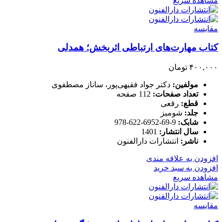
مشاهده سریع
مقایسه
کتاب مهارت‌های ارتباطی اثربخش؛ همدلی
۴۰۰,۰۰۰
تومان
مولفین:
دکتر جواد فقیهی‌پور، ساناز مصطفوی
تعداد صفحات:
112 صفحه
قطع:
رقعی
جلد:
شومیز
شابک:
9-69-6952-622-978
سال انتشار:
1401
ناشر:
انتشارات دارالفنون
افزودن به علاقه مندی
افزودن به سبد خرید
مشاهده سریع
مقایسه