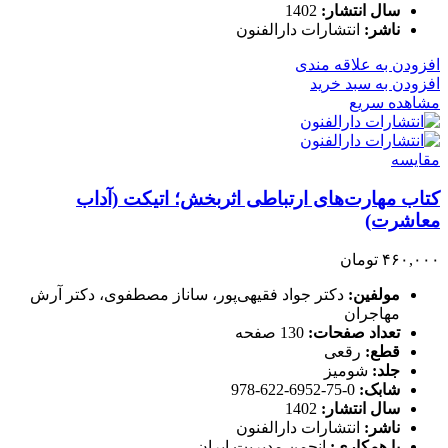
سال انتشار:
1402
ناشر:
انتشارات دارالفنون
افزودن به علاقه مندی
افزودن به سبد خرید
مشاهده سریع
مقایسه
کتاب مهارت‌های ارتباطی اثربخش؛ اتیکت (آداب
معاشرت)
۴۶۰,۰۰۰
تومان
مولفین:
دکتر جواد فقیهی‌پور، ساناز مصطفوی، دکتر آرش
مهاجران
تعداد صفحات:
130 صفحه
قطع:
رقعی
جلد:
شومیز
شابک:
0-75-6952-622-978
سال انتشار:
1402
ناشر:
انتشارات دارالفنون
با همکاری:
انجمن مدیریت ایران