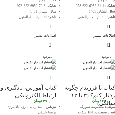
جلد:
شومیز
جلد:
شومیز
شابک:
1-81-6952-622-978
شابک:
8-79-6952-622-978
سال انتشار:
1401
سال انتشار:
1401
ناشر:
انتشارات دارالفنون
ناشر:
انتشارات دارالفنون
اطلاعات بیشتر
اطلاعات بیشتر
ناموجود
ناموجود
کتاب با فرزندم چگونه
کتاب آموزش، یادگیری و
رفتار کنم؟ (۳ تا ۱۲
ارتباط الکترونیکی
۳۵۰,۰۰۰
تومان
۴۹۰,۰۰۰
تومان
سالگی)
مولف:
معصومه سورگی
مولفین:
امید ربانی، رؤیا دادمرزی،
تعداد صفحات:
104 صفحه
پریسا خلیلی