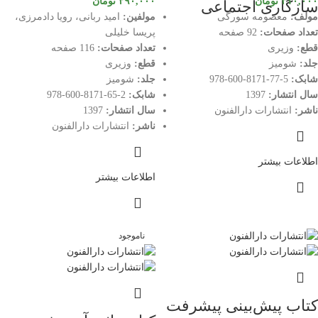
۳۱۰,۰۰۰
تومان
۳۹۰,۰۰۰
تومان
سازگاری اجتماعی
مولف:
معصومه سورگی
مولفین:
امید ربانی، رویا دادمرزی،
تعداد صفحات:
92 صفحه
پریسا خلیلی
قطع:
وزیری
تعداد صفحات:
116 صفحه
جلد:
شومیز
قطع:
وزیری
شابک:
5-77-8171-600-978
جلد:
شومیز
سال انتشار:
1397
شابک:
2-65-8171-600-978
ناشر:
انتشارات دارالفنون
سال انتشار:
1397
ناشر:
انتشارات دارالفنون
اطلاعات بیشتر
اطلاعات بیشتر
ناموجود
کتاب پیش‌بینی پیشرفت