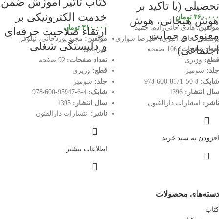
کتاب تاثیر آموزش ضمن
تحصیلی (با تاکید بر
خدمت الکترونیکی بر
۳۶۰,۰۰۰
تومان
هوش هیجانی، هوش
مولفین:
هادی خانی‌زاده، حمید
۳۱۰,۰۰۰
تومان
ارتقاء صلاحیت حرفه‌ای
معنوی و حمایت
یوسفی، حامد اکبری، علیرضا سواری
مولفین:
مجید یوردخانی، نیلوفر
و دلبستگی شغلی
اجتماعی)
تعداد صفحات:
106 صفحه
میرآبادی
قطع:
وزیری
تعداد صفحات:
92 صفحه
جلد:
شومیز
قطع:
وزیری
شابک:
8-50-8171-600-978
جلد:
شومیز
سال انتشار:
1396
شابک:
4-6-95947-600-978
ناشر:
انتشارات دارالفنون
سال انتشار:
1395
ناشر:
انتشارات دارالفنون
افزودن به سبد خرید
اطلاعات بیشتر
دسته‌های محصولات
کتاب