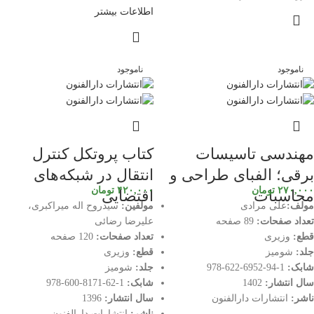
اطلاعات بیشتر
ناموجود
ناموجود
مهندسی تاسیسات
کتاب پروتکل کنترل
برقی؛ الفبای طراحی و
انتقال در شبکه‌های
۲۷۰,۰۰۰
تومان
۴۲۰,۰۰۰
تومان
محاسبات
اقتضایی
مولف:
علی مرادی
مولفین:
سیدروح اله میراکبری،
تعداد صفحات:
89 صفحه
علیرضا رضائی
قطع:
وزیری
تعداد صفحات:
120 صفحه
جلد:
شومیز
قطع:
وزیری
شابک:
1-94-6952-622-978
جلد:
شومیز
سال انتشار:
1402
شابک:
1-62-8171-600-978
ناشر:
انتشارات دارالفنون
سال انتشار:
1396
ناشر:
انتشارات دارالفنون