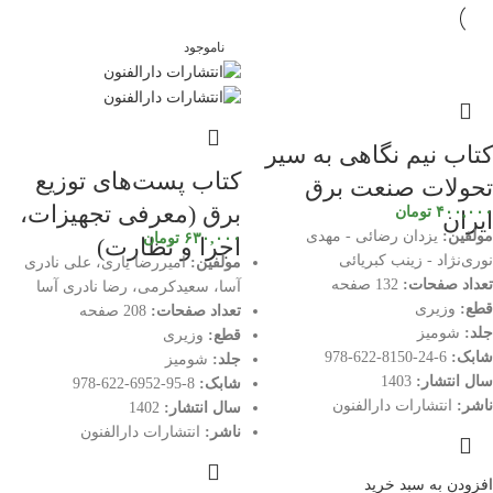
ناموجود
کتاب نیم نگاهی به سیر
کتاب پست‌های توزیع
تحولات صنعت برق
برق (معرفی تجهیزات،
۴۰۰,۰۰۰
تومان
ایران
مولفین:
یزدان رضائی - مهدی
۶۳۰,۰۰۰
تومان
اجرا و نظارت)
نوری‌نژاد - زینب کبریائی
مولفین:
امیررضا یاری، علی نادری
تعداد صفحات:
132 صفحه
آسا، سعیدکرمی، رضا نادری آسا
قطع:
وزیری
تعداد صفحات:
208 صفحه
جلد:
شومیز
قطع:
وزیری
شابک:
6-24-8150-622-978
جلد:
شومیز
سال انتشار:
1403
شابک:
8-95-6952-622-978
ناشر:
انتشارات دارالفنون
سال انتشار:
1402
ناشر:
انتشارات دارالفنون
افزودن به سبد خرید