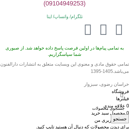
(09104949253)
تلگرام/ واتساپ/
ایتا
به تمامی پیام‌ها در اولین فرصت پاسخ داده خواهد شد. از صبوری
شما سپاسگزاریم.
تمامی حقوق مادی و معنوی این وبسایت متعلق به انتشارات دارالفنون
می‌باشد.1405-1395
خراسان رضوی، سبزوار
فروشگاه
فیلترها
0
علاقه مندی
0
محصول
سبد خرید
جستجو
حساب کاربری من
برای دیدن محصولات که دنبال آن هستید تایپ کنید.