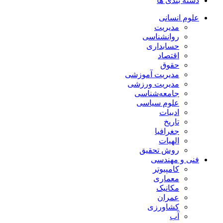
دسته بندی ها
علوم انسانی
مدیریت
روانشناسی
حسابداری
اقتصاد
حقوق
مدیریت آموزشی
مدیریت ورزشی
جامعه‌شناسی
علوم سیاسی
ادبیات
تاریخ
جغرافیا
الهیات
روش تحقیق
فنی و مهندسی
کامپیوتر
معماری
مکانیک
عمران
کشاورزی
آب