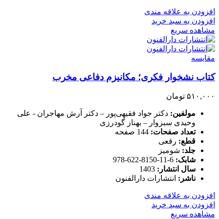
افزودن به علاقه مندی
افزودن به سبد خرید
مشاهده سریع
مقایسه
کتاب نشخوار فکری؛ مکانیزم دفاعی مخرب
۵۱۰,۰۰۰
تومان
مولفین:
دکتر جواد فقیهی‌پور – دکتر آرش مهاجران - علی
وحیدی سبزوار – بهناز گودرزی
تعداد صفحات:
144 صفحه
قطع:
رقعی
جلد:
شومیز
شابک:
6-11-8150-622-978
سال انتشار:
1403
ناشر:
انتشارات دارالفنون
افزودن به علاقه مندی
افزودن به سبد خرید
مشاهده سریع