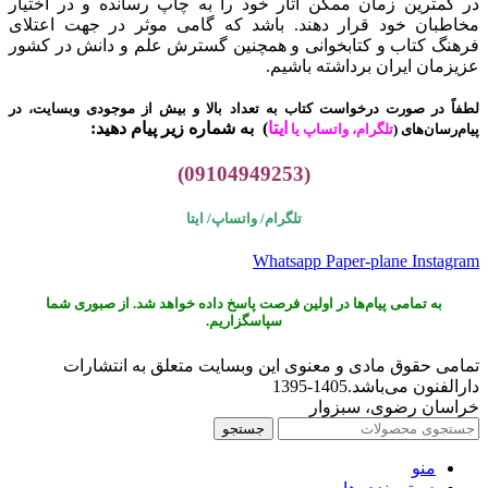
در کمترین زمان ممکن آثار خود را به چاپ رسانده و در اختیار
مخاطبان خود قرار دهند. باشد که گامی موثر در جهت اعتلای
فرهنگ کتاب و کتابخوانی و همچنین گسترش علم و دانش در کشور
عزیزمان ایران برداشته باشیم.
لطفاً در صورت درخواست کتاب به تعداد بالا و بیش از موجودی وبسایت، در
ایتا
)
به شماره زیر پیام دهید:
پیام‌رسان‌های (
تلگرام، واتساپ یا
(09104949253)
تلگرام/ واتساپ/
ایتا
Whatsapp
Paper-plane
Instagram
به تمامی پیام‌ها در اولین فرصت پاسخ داده خواهد شد. از صبوری شما
سپاسگزاریم.
تمامی حقوق مادی و معنوی این وبسایت متعلق به انتشارات
دارالفنون می‌باشد.1405-1395
خراسان رضوی، سبزوار
جستجو
منو