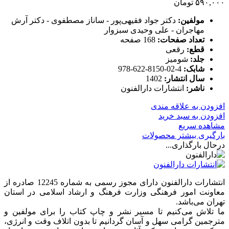
۵۹۰,۰۰۰
تومان
مولفین:
دکتر جواد فقیهی‌پور - ساناز مصطفوی - دکتر آرش
مهاجران - علی وحیدی سبزوار
تعداد صفحات:
168 صفحه
قطع:
رقعی
جلد:
شومیز
شابک:
4-02-8150-622-978
سال انتشار:
1402
ناشر:
انتشارات دارالفنون
افزودن به علاقه مندی
افزودن به سبد خرید
مشاهده سریع
بارگیری بیشتر محصولات
درحال بارگذاری...
انتشارات دارالفنون دارای مجوز رسمی به شماره 12245 صادره از
معاونت امور فرهنگی وزارت فرهنگ و ارشاد اسلامی در استان
تهران می‌باشد.
ما تلاش می‌کنیم تا مسیر نشر و چاپ کتاب را برای مولفین و
مترجمین گرامی سهل و آسان گردانیم تا بدون اتلاف وقت و انرژی،