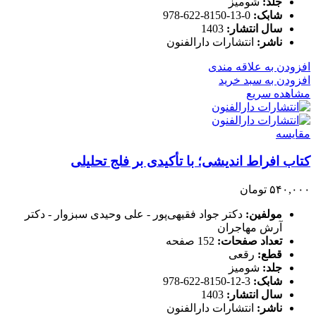
جلد:
شومیز
شابک:
0-13-8150-622-978
سال انتشار:
1403
ناشر:
انتشارات دارالفنون
افزودن به علاقه مندی
افزودن به سبد خرید
مشاهده سریع
مقایسه
کتاب افراط ‌اندیشی؛ با تأکیدی بر فلج تحلیلی
۵۴۰,۰۰۰
تومان
مولفین:
دکتر جواد فقیهی‌پور - علی وحیدی سبزوار - دکتر
آرش مهاجران
تعداد صفحات:
152 صفحه
قطع:
رقعی
جلد:
شومیز
شابک:
3-12-8150-622-978
سال انتشار:
1403
ناشر:
انتشارات دارالفنون