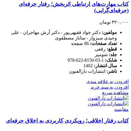
کتاب مهارت‌های ارتباطی اثربخش؛ رفتار حرفه‌ای
(حرفه‌ای‌گرایی)
۳۲۰,۰۰۰
تومان
مولفین:
دکتر جواد فقیهی‌پور - دکتر آرش مهاجران - علی
وحیدی سبزوار - ساناز مصطفوی
تعداد صفحات:
86 صفحه
قطع:
رقعی
جلد:
شومیز
شابک:
1-03-8150-622-978
سال انتشار:
1402
ناشر:
انتشارات دارالفنون
افزودن به علاقه مندی
افزودن به سبد خرید
مشاهده سریع
مقایسه
کتاب رفتار اخلاقی؛ رویکردی کاربردی به اخلاق حرفه‌ای