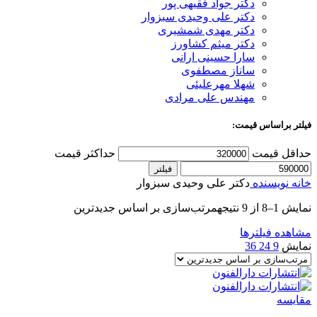
دکتر جواد فقیهی پور
دکتر علی وحیدی سبزوار
دکتر مهدی شمشیری
دکتر میثم کشاورز
سارا حسینی ارانی
ساناز مصطفوی
شهلا مهرعلیئی
مهندس علی مرادی
فیلتر براساس قیمت:
حداقل قیمت
حداکثر قیمت
فیلتر
خانه
نویسنده
دکتر علی وحیدی سبزوار
نمایش 1–8 از 9 نتیجه
مرتب‌سازی بر اساس جدیدترین
مشاهده فیلترها
نمایش
9
24
36
مقایسه