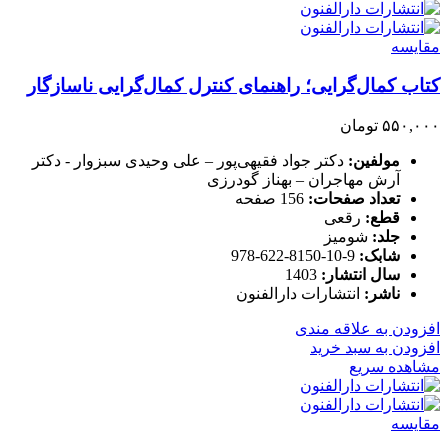
مقایسه
کتاب کمال‌گرایی؛ راهنمای کنترل کمال‌گرایی ناسازگار
۵۵۰,۰۰۰
تومان
مولفین:
دکتر جواد فقیهی‌پور – علی وحیدی سبزوار - دکتر
آرش مهاجران – بهناز گودرزی
تعداد صفحات:
156 صفحه
قطع:
رقعی
جلد:
شومیز
شابک:
9-10-8150-622-978
سال انتشار:
1403
ناشر:
انتشارات دارالفنون
افزودن به علاقه مندی
افزودن به سبد خرید
مشاهده سریع
مقایسه