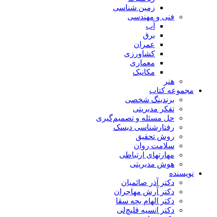
زمین شناسی
فنی و مهندسی
آب
برق
عمران
کشاورزی
معماری
مکانیک
هنر
مجموعه کتاب
برندینگ شخصی
تفکر مدیریتی
حل مسئله و تصمیم‌گیری
رفتارشناسی دیسک
روش تحقیق
سلامت روان
مهارتهای ارتباطی
هوش مدیریتی
نویسنده
دکتر آذر صائمیان
دکتر آرش مهاجران
دکتر الهام بچه سقا
دکتر انسیه قلیچ‌لی