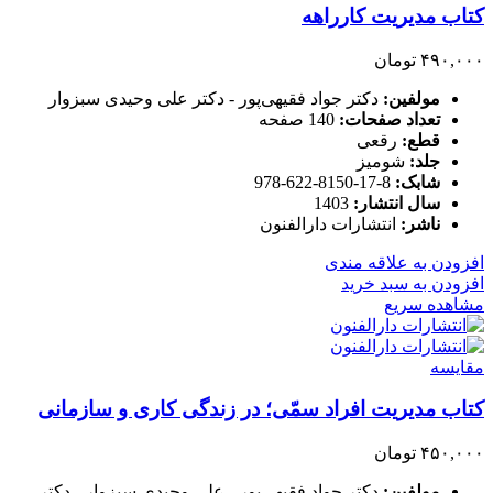
کتاب مدیریت کارراهه
۴۹۰,۰۰۰
تومان
مولفین:
دکتر جواد فقیهی‌پور - دکتر علی وحیدی سبزوار
تعداد صفحات:
140 صفحه
قطع:
رقعی
جلد:
شومیز
شابک:
8-17-8150-622-978
سال انتشار:
1403
ناشر:
انتشارات دارالفنون
افزودن به علاقه مندی
افزودن به سبد خرید
مشاهده سریع
مقایسه
کتاب مدیریت افراد سمّی؛ در زندگی کاری و سازمانی
۴۵۰,۰۰۰
تومان
مولفین:
دکتر جواد فقیهی‌پور - علی وحیدی سبزوار - دکتر