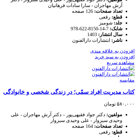
آرش مهاجران - سارا سادات فرهانیان
تعداد صفحات:
126 صفحه
قطع:
رقعی
جلد:
شومیز
شابک:
7-14-8150-622-978
سال انتشار:
1403
ناشر:
انتشارات دارالفنون
افزودن به علاقه مندی
افزودن به سبد خرید
مشاهده سریع
مقایسه
کتاب مدیریت افراد سمّی؛ در زندگی شخصی و خانوادگی
۵۸۰,۰۰۰
تومان
مولفین:
دکتر جواد فقیهی‌پور – دکتر آرش مهاجران - علی
وحیدی سبزوار - علی وحیدی سبزوار
تعداد صفحات:
164 صفحه
قطع:
رقعی