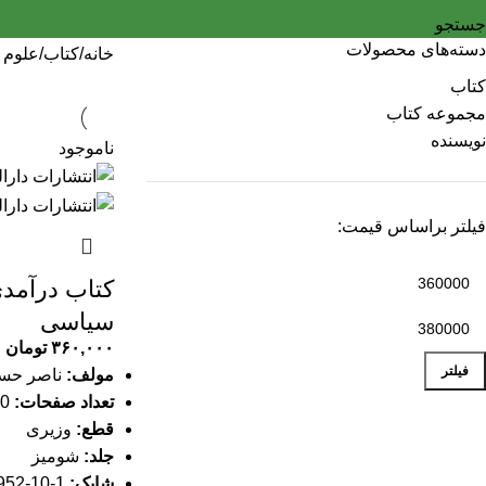
جستجو
دسته‌های محصولات
خانه
کتاب
علوم 
کتاب
مجموعه کتاب
نویسنده
ناموجود
فیلتر براساس قیمت:
کتاب درآمدی
سیاسی
۳۶۰,۰۰۰
تومان
فیلتر
مولف:
ناصر حسن
تعداد صفحات:
120 صفحه
قطع:
وزیری
جلد:
شومیز
شابک:
1-10-6952-622-978