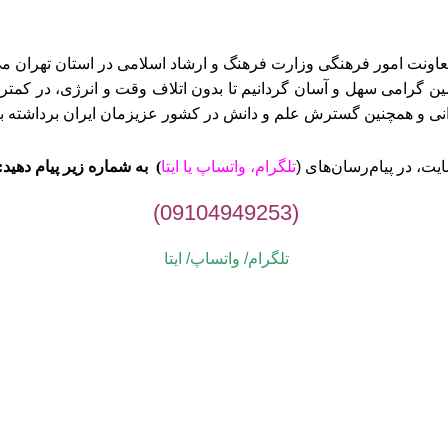
ن گرامی سهل و آسان گردانیم تا بدون اتلاف وقت و انرژی، در کمتری
وانی و همچنین گسترش علم و دانش در کشور عزیزمان ایران برداشته ب
ت، در پیام‌رسان‌های (
تلگرام، واتساپ یا
ایتا
)
به شماره زیر پیام دهید:
(09104949253)
تلگرام/ واتساپ/
ایتا
می پیام‌ها در اولین فرصت پاسخ داده خواهد شد. از صبوری شما سپاسگز
1405-1395