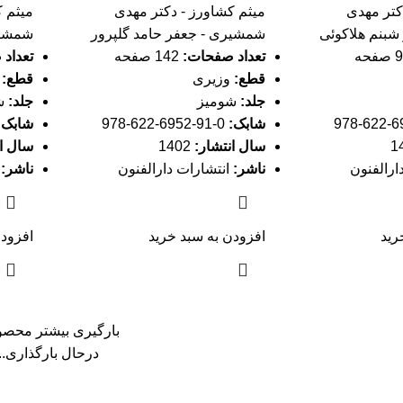
کتر مهدی
میثم کشاورز - دکتر مهدی
میثم ک
شبنم هلاکوئی
شمشیری - جعفر حامد گلپرور
شمشیر
تعداد صفحات:
142 صفحه
تعداد
قطع:
وزیری
قطع:
و
جلد:
شومیز
جلد:
ش
شابک:
0-91-6952-622-978
شابک:
سال انتشار:
1402
سال ان
ارالفنون
ناشر:
انتشارات دارالفنون
ناشر:
ا
رید
افزودن به سبد خرید
افزودن
بارگیری بیشتر محصو
درحال بارگذاری...