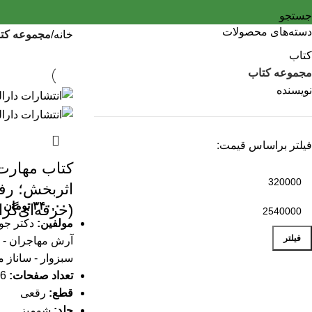
جستجو
دسته‌های محصولات
خانه
مجموعه کت
کتاب
مجموعه کتاب
نویسنده
فیلتر براساس قیمت:
کتاب مهارت‌
اثربخش؛ رفت
۳۴۰,۰۰۰
تومان
(حرفه‌ای‌گرا
مولفین:
دکتر جوا
فیلتر
آرش مهاجران - 
سبزوار - ساناز
تعداد صفحات:
86 صفحه
قطع:
رقعی
جلد:
شومیز