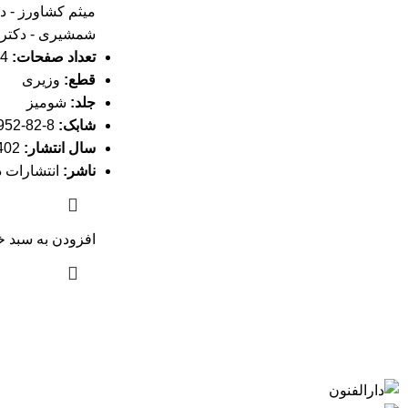
میثم کشاورز - د
شمشیری - دکتر 
تعداد صفحات:
94 صفحه
قطع:
وزیری
جلد:
شومیز
شابک:
8-82-6952-622-978
سال انتشار:
1402
ناشر:
انتشارات د
افزودن به سبد خ