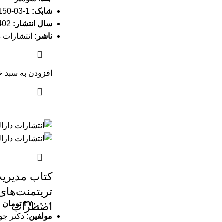
شابک:
1-03-8150-622-978
سال انتشار:
1402
ناشر:
انتشارات د
افزودن به سبد خ
کتاب مدیری
تریتمنت‌های 
۳۷۰,۰۰۰
تومان
اضطراب
مولفین:
دکتر جوا