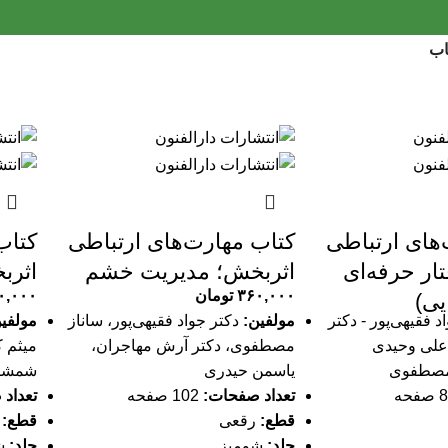
اب
های ارتباطی
کتاب مهارت‌های ارتباطی
کتاب
ار حرفه‌ای
اثربخش؛ مدیریت خشم
اثرب
۳۶۰,۰۰۰
تومان
۰,۰۰۰
یی)
د فقیهی‌پور - دکتر
مولفین:
دکتر جواد فقیهی‌پور، ساناز
مولفی
علی وحیدی
مصطفوی، دکتر آرش مهاجران،
میثم 
 مصطفوی
یاسمن حیدری
شمشی
تعداد صفحات:
102 صفحه
تعداد
قطع:
رقعی
قطع:
ر
جلد:
شومیز
جلد:
ش