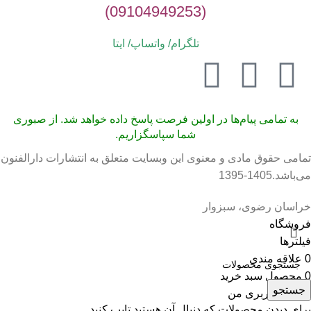
(09104949253)
تلگرام/ واتساپ/
ایتا
به تمامی پیام‌ها در اولین فرصت پاسخ داده خواهد شد. از صبوری
شما سپاسگزاریم.
تمامی حقوق مادی و معنوی این وبسایت متعلق به انتشارات دارالفنون
می‌باشد.1405-1395
خراسان رضوی، سبزوار
فروشگاه
فیلترها
0
علاقه مندی
0
محصول
سبد خرید
جستجو
حساب کاربری من
برای دیدن محصولات که دنبال آن هستید تایپ کنید.