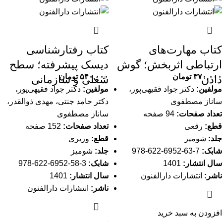
کتاب مهارت‌های
کتاب رفتارشناسی
ارتباطی اثربخش؛ گوش
دیسک پیشرفته؛ سطح
۳۷۰,۰۰۰
تومان
۵۴۰,۰۰۰
تومان
دادن
شغلی و سازمانی
مولفین:
دکتر جواد فقیهی‌پور،
مولفین:
دکتر جواد فقیهی‌پور،
ساناز مصطفوی
دکتر حامد جنتی، مهدی ذوالقدر،
تعداد صفحات:
94 صفحه
ساناز مصطفوی
قطع:
رقعی
تعداد صفحات:
152 صفحه
جلد:
شومیز
قطع:
وزیری
شابک:
7-63-6952-622-978
جلد:
شومیز
سال انتشار:
1401
شابک:
3-58-6952-622-978
ناشر:
انتشارات دارالفنون
سال انتشار:
1401
ناشر:
انتشارات دارالفنون
افزودن به سبد خرید