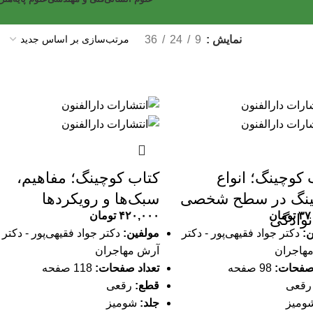
نمایش
9
24
36
 کوچینگ؛ انواع
کتاب کوچینگ؛ مفاهیم،
ینگ در سطح شخصی
سبک‌ها و رویکردها
۳۷
تومان
۴۲۰,۰۰۰
تومان
نوادگی
ن:
دکتر جواد فقیهی‌پور - دکتر
مولفین:
دکتر جواد فقیهی‌پور - دکتر
هاجران
آرش مهاجران
 صفحات:
98 صفحه
تعداد صفحات:
118 صفحه
قعی
قطع:
رقعی
ومیز
جلد:
شومیز