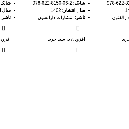
شابک:
2-06-8150-622-978
شابک:
سال انتشار:
1402
سال ان
ارالفنون
ناشر:
انتشارات دارالفنون
ناشر:
ا
رید
افزودن به سبد خرید
افزودن