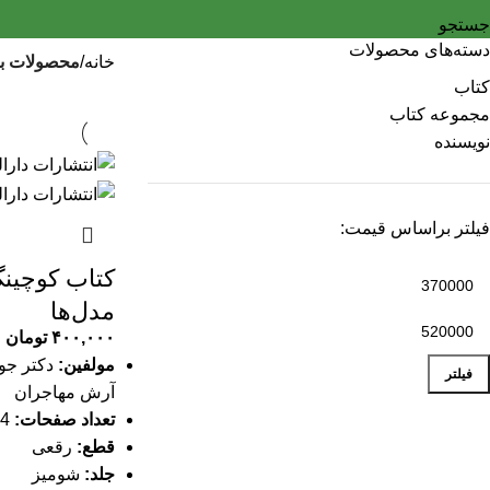
جستجو
دسته‌های محصولات
خانه
محصولات ب
کتاب
مجموعه کتاب
نویسنده
فیلتر براساس قیمت:
کتاب کوچینگ
مدل‌ها
۴۰۰,۰۰۰
تومان
مولفین:
دکتر جوا
فیلتر
آرش مهاجران
تعداد صفحات:
114 صفحه
قطع:
رقعی
جلد:
شومیز