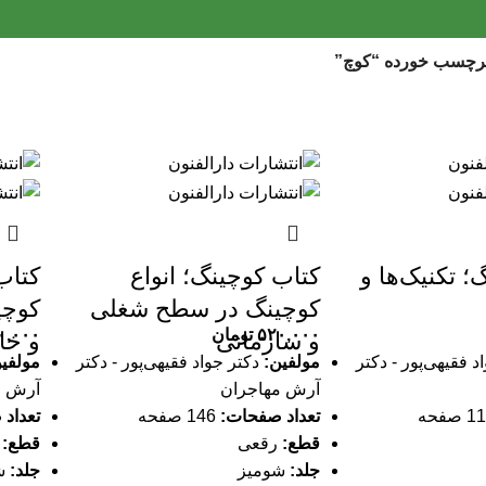
رچسب خورده “کوچ”
؛ تکنیک‌ها و
کتاب کوچینگ؛ انواع
کتاب
کوچینگ در سطح شغلی
کوچ
۵۲۰,۰۰۰
تومان
۰,۰۰۰
و سازمانی
و خا
د فقیهی‌پور - دکتر
مولفین:
دکتر جواد فقیهی‌پور - دکتر
مولفی
آرش مهاجران
آرش م
تعداد صفحات:
146 صفحه
تعداد
قطع:
رقعی
قطع:
ر
جلد:
شومیز
جلد:
ش