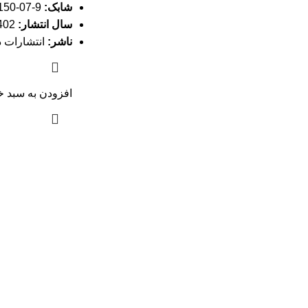
شابک:
9-07-8150-622-978
سال انتشار:
1402
ناشر:
انتشارات د
افزودن به سبد خ