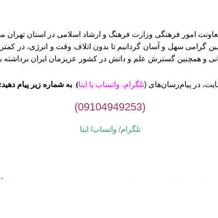
ن گرامی سهل و آسان گردانیم تا بدون اتلاف وقت و انرژی، در کمتری
وانی و همچنین گسترش علم و دانش در کشور عزیزمان ایران برداشته ب
ت، در پیام‌رسان‌های (
تلگرام، واتساپ یا
ایتا
)
به شماره زیر پیام دهید:
(09104949253)
تلگرام/ واتساپ/
ایتا
می پیام‌ها در اولین فرصت پاسخ داده خواهد شد. از صبوری شما سپاسگز
1405-1395