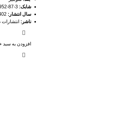
شابک:
3-87-6952-622-978
سال انتشار:
1402
ناشر:
انتشارات د
افزودن به سبد خ