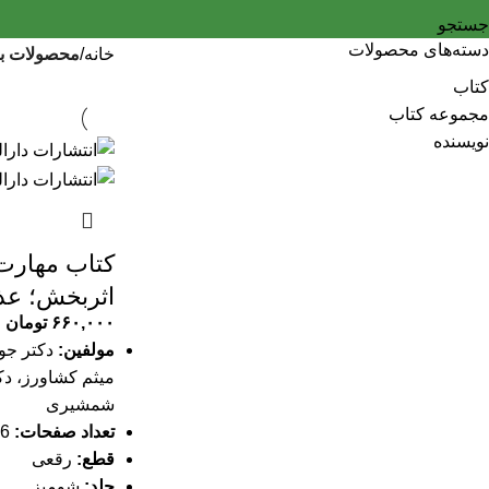
جستجو
دسته‌های محصولات
خانه
محصولات بر
کتاب
مجموعه کتاب
نویسنده
کتاب مهارت‌
اثربخش؛ عذ
۶۶۰,۰۰۰
تومان
مولفین:
دکتر جوا
میثم کشاورز، دک
شمشیری
تعداد صفحات:
186 صفحه
قطع:
رقعی
جلد:
شومیز