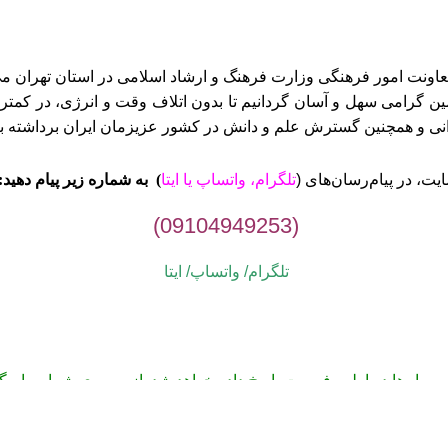
ن گرامی سهل و آسان گردانیم تا بدون اتلاف وقت و انرژی، در کمتری
وانی و همچنین گسترش علم و دانش در کشور عزیزمان ایران برداشته ب
ت، در پیام‌رسان‌های (
تلگرام، واتساپ یا
ایتا
)
به شماره زیر پیام دهید:
(09104949253)
تلگرام/ واتساپ/
ایتا
می پیام‌ها در اولین فرصت پاسخ داده خواهد شد. از صبوری شما سپاسگز
1405-1395