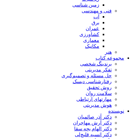
زمین شناسی
فنی و مهندسی
آب
برق
عمران
کشاورزی
معماری
مکانیک
هنر
مجموعه کتاب
برندینگ شخصی
تفکر مدیریتی
حل مسئله و تصمیم‌گیری
رفتارشناسی دیسک
روش تحقیق
سلامت روان
مهارتهای ارتباطی
هوش مدیریتی
نویسنده
دکتر آذر صائمیان
دکتر آرش مهاجران
دکتر الهام بچه سقا
دکتر انسیه قلیچ‌لی