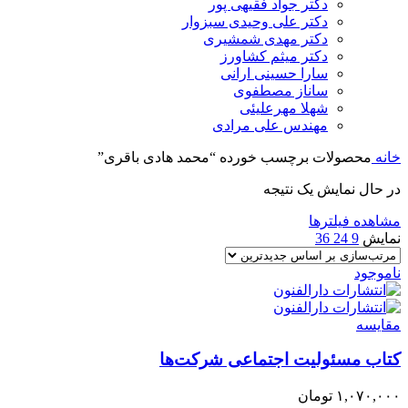
دکتر جواد فقیهی پور
دکتر علی وحیدی سبزوار
دکتر مهدی شمشیری
دکتر میثم کشاورز
سارا حسینی ارانی
ساناز مصطفوی
شهلا مهرعلیئی
مهندس علی مرادی
خانه
محصولات برچسب خورده “محمد هادی باقری”
در حال نمایش یک نتیجه
مشاهده فیلترها
نمایش
9
24
36
ناموجود
مقایسه
کتاب مسئولیت اجتماعی شرکت‌ها
۱,۰۷۰,۰۰۰
تومان