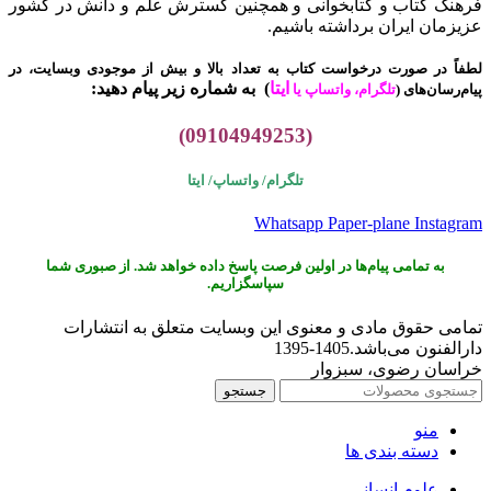
فرهنگ کتاب و کتابخوانی و همچنین گسترش علم و دانش در کشور
عزیزمان ایران برداشته باشیم.
لطفاً در صورت درخواست کتاب به تعداد بالا و بیش از موجودی وبسایت، در
ایتا
)
به شماره زیر پیام دهید:
پیام‌رسان‌های (
تلگرام، واتساپ یا
(09104949253)
تلگرام/ واتساپ/
ایتا
Whatsapp
Paper-plane
Instagram
به تمامی پیام‌ها در اولین فرصت پاسخ داده خواهد شد. از صبوری شما
سپاسگزاریم.
تمامی حقوق مادی و معنوی این وبسایت متعلق به انتشارات
دارالفنون می‌باشد.1405-1395
خراسان رضوی، سبزوار
جستجو
منو
دسته بندی ها
علوم انسانی