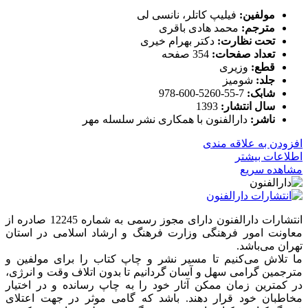
مولفین:
فیلیپ کاتلر، نانسی لی
مترجم:
محمد هادی باقری
تحت نظارت:
دکتر بهرام خیری
تعداد صفحات:
354 صفحه
قطع:
وزیری
جلد:
شومیز
شابک:
7-55-5260-600-978
سال انتشار:
1393
ناشر:
دارالفنون با همکاری نشر سلسله مهر
افزودن به علاقه مندی
اطلاعات بیشتر
مشاهده سریع
انتشارات دارالفنون دارای مجوز رسمی به شماره 12245 صادره از
معاونت امور فرهنگی وزارت فرهنگ و ارشاد اسلامی در استان
تهران می‌باشد.
ما تلاش می‌کنیم تا مسیر نشر و چاپ کتاب را برای مولفین و
مترجمین گرامی سهل و آسان گردانیم تا بدون اتلاف وقت و انرژی،
در کمترین زمان ممکن آثار خود را به چاپ رسانده و در اختیار
مخاطبان خود قرار دهند. باشد که گامی موثر در جهت اعتلای