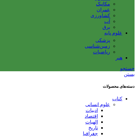
مکانیک
عمران
کشاورزی
آب
برق
علوم پایه
پزشکی
زمین‌شناسی
ریاضیات
هنر
جستجو
بستن
دسته‌های محصولات
کتاب
علوم انسانی
ادبیات
اقتصاد
الهیات
تاریخ
جغرافیا