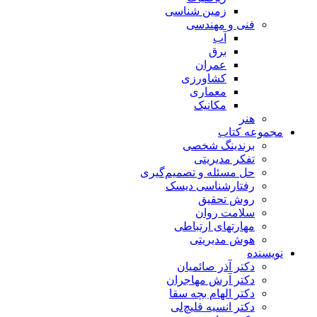
زمین شناسی
فنی و مهندسی
آب
برق
عمران
کشاورزی
معماری
مکانیک
هنر
مجموعه کتاب
برندینگ شخصی
تفکر مدیریتی
حل مسئله و تصمیم‌گیری
رفتارشناسی دیسک
روش تحقیق
سلامت روان
مهارتهای ارتباطی
هوش مدیریتی
نویسنده
دکتر آذر صائمیان
دکتر آرش مهاجران
دکتر الهام بچه سقا
دکتر انسیه قلیچ‌لی