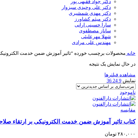
دکتر جواد فقیهی پور
دکتر علی وحیدی سبزوار
دکتر مهدی شمشیری
دکتر میثم کشاورز
سارا حسینی ارانی
ساناز مصطفوی
شهلا مهرعلیئی
مهندس علی مرادی
خانه
محصولات برچسب خورده “تاثیر آموزش ضمن خدمت الکترونیکی 
در حال نمایش یک نتیجه
مشاهده فیلترها
نمایش
9
24
36
ناموجود
مقایسه
کتاب تاثیر آموزش ضمن خدمت الکترونیکی بر ارتقاء صلا
۲۸۰,۰۰۰
تومان