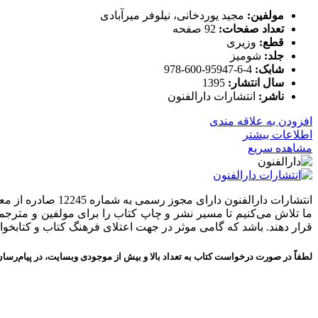
مولفین:
مجید یوردخانی، نیلوفر میرآبادی
تعداد صفحات:
92 صفحه
قطع:
وزیری
جلد:
شومیز
شابک:
4-6-95947-600-978
سال انتشار:
1395
ناشر:
انتشارات دارالفنون
افزودن به علاقه مندی
اطلاعات بیشتر
مشاهده سریع
انتشارات دارالفنون دارای مجوز رسمی به شماره 12245 صادره از معاونت امور فرهنگی وزارت فرهنگ و ارشاد اسلامی در استان تهران می‌باشد.
ما تلاش می‌کنیم تا مسیر نشر و چاپ کتاب را برای مولفین و مترجمی
قرار دهند. باشد که گامی موثر در جهت اعتلای فرهنگ کتاب و کتابخ
لطفاً در صورت درخواست کتاب به تعداد بالا و بیش از موجودی وبسایت، در پیام‌رسان‌