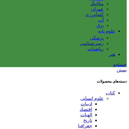
مکانیک
عمران
کشاورزی
آب
برق
علوم پایه
پزشکی
زمین‌شناسی
ریاضیات
هنر
جستجو
بستن
دسته‌های محصولات
کتاب
علوم انسانی
ادبیات
اقتصاد
الهیات
تاریخ
جغرافیا