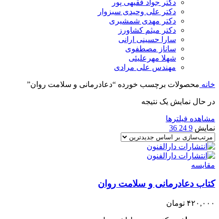
دکتر جواد فقیهی پور
دکتر علی وحیدی سبزوار
دکتر مهدی شمشیری
دکتر میثم کشاورز
سارا حسینی ارانی
ساناز مصطفوی
شهلا مهرعلیئی
مهندس علی مرادی
خانه
محصولات برچسب خورده “دعا‌درمانی و سلامت روان”
در حال نمایش یک نتیجه
مشاهده فیلترها
نمایش
9
24
36
مقایسه
کتاب دعا‌درمانی و سلامت روان
۴۲۰,۰۰۰
تومان