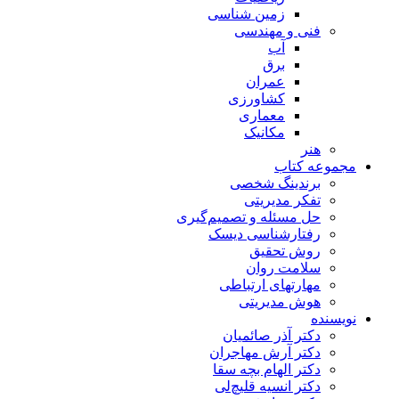
زمین شناسی
فنی و مهندسی
آب
برق
عمران
کشاورزی
معماری
مکانیک
هنر
مجموعه کتاب
برندینگ شخصی
تفکر مدیریتی
حل مسئله و تصمیم‌گیری
رفتارشناسی دیسک
روش تحقیق
سلامت روان
مهارتهای ارتباطی
هوش مدیریتی
نویسنده
دکتر آذر صائمیان
دکتر آرش مهاجران
دکتر الهام بچه سقا
دکتر انسیه قلیچ‌لی