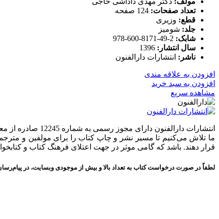
مولف:
دکتر مهدی داداشی حاجی
تعداد صفحات:
124 صفحه
قطع:
وزیری
جلد:
شومیز
شابک:
2-49-8171-600-978
سال انتشار:
1396
ناشر:
انتشارات دارالفنون
افزودن به علاقه مندی
افزودن به سبد خرید
مشاهده سریع
انتشارات دارالفنون دارای مجوز رسمی به شماره 12245 صادره از معاونت امور فرهنگی وزارت فرهنگ و ارشاد اسلامی در استان تهران می‌باشد.
ما تلاش می‌کنیم تا مسیر نشر و چاپ کتاب را برای مولفین و مترجمی
قرار دهند. باشد که گامی موثر در جهت اعتلای فرهنگ کتاب و کتابخ
لطفاً در صورت درخواست کتاب به تعداد بالا و بیش از موجودی وبسایت، در پیام‌رسان‌