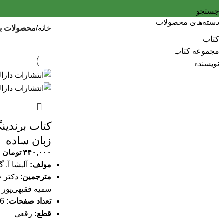
جستجو
دسته‌های محصولات
خانه
محصولات بر
کتاب
مجموعه کتاب
نویسنده
کتاب برندین
زبان ساده
۳۴۰,۰۰۰
تومان
مولف:
آلیشا آ. گ
مترجمین:
دکتر ج
سمیه فقیهی‌پور
تعداد صفحات:
86 صفحه
قطع:
رقعی