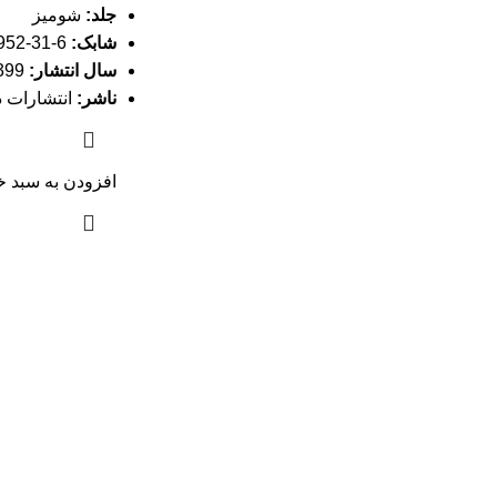
جلد:
شومیز
شابک:
6-31-6952-622-978
سال انتشار:
1399
ناشر:
انتشارات د
افزودن به سبد خ