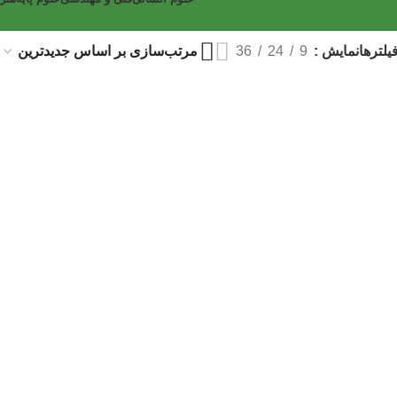
لترها
نمایش
9
24
36