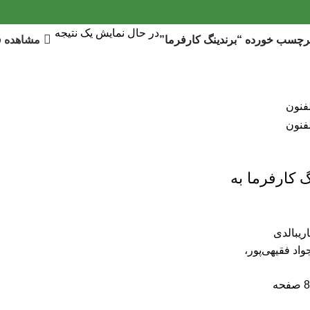
در حال نمایش یک نتیجه
مشاهده فی
چسب خورده “برندینگ کارفرما”
گ کارفرما به
اریبالدی
واد فقیهی‌پور،