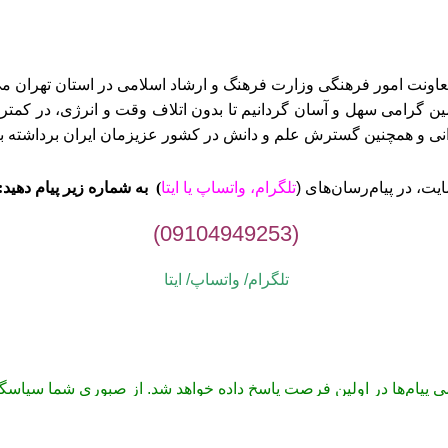
ن گرامی سهل و آسان گردانیم تا بدون اتلاف وقت و انرژی، در کمتری
وانی و همچنین گسترش علم و دانش در کشور عزیزمان ایران برداشته ب
ت، در پیام‌رسان‌های (
تلگرام، واتساپ یا
ایتا
)
به شماره زیر پیام دهید:
(09104949253)
تلگرام/ واتساپ/
ایتا
می پیام‌ها در اولین فرصت پاسخ داده خواهد شد. از صبوری شما سپاسگز
1405-1395