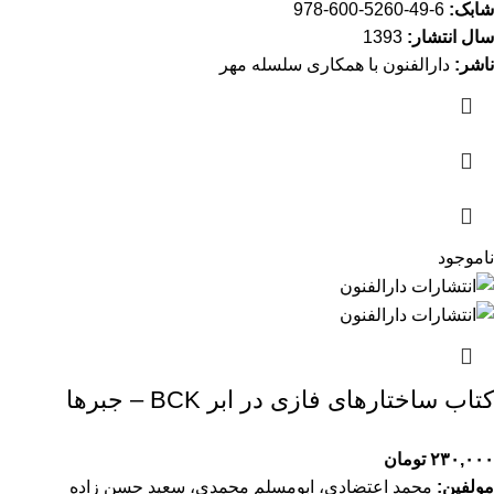
شابک:
6-49-5260-600-978
سال انتشار:
1393
ناشر:
دارالفنون با همکاری سلسله مهر
ناموجود
کتاب ساختارهای فازی در ابر BCK – جبرها
۲۳۰,۰۰۰
تومان
مولفین:
محمد اعتضادی، ابومسلم محمدی، سعید حسن زاده