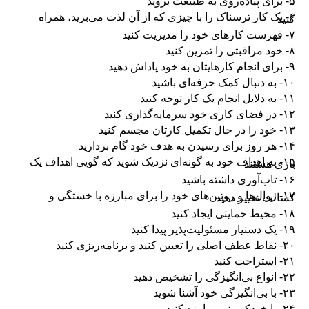
۵- برای پیاده‌روی به طبیعت بروید
۶- یک کار ترسناک را با چیزی که از آن لذت می‌برید، همراه
کنید
۷- فهرست کارهای خود را مدیریت کنید
۸- خود مراقبتی را تمرین کنید
۹- برای انجام کارهایتان به خود پاداش دهید
۱۰- به دنبال کمک حرفه‌ای باشید
۱۱- به دلایل انجام یک کار توجه کنید
۱۲- در فضای کاری خود سرمایه‌گذاری کنید
۱۳- خود را در حال تکمیل کارتان مجسم کنید
۱۴- هر روز برای رسیدن به هدف خود گام بردارید
۱۵- به اهداف خود به گونه‌ای نزدیک شوید که گویی اهداف یک
بازی هستند
۱۶- تاب‌آوری داشته باشید
۱۷- روال‌ها و روتین‌های خود را برای مبارزه با خستگی و
کسالت تغییر دهید
۱۸- محیط حمایتی ایجاد کنید
۱۹- یک دستیار مسئولیت‌پذیر پیدا کنید
۲۰- نقاط عطف اصلی را تعیین کنید و برنامه‌ریزی کنید
۲۱- استراحت کنید
۲۲- انواع بی‌انگیزگی را تشخیص دهید
۲۳- با بی‌انگیزگی خود آشنا شوید
۲۴- با خودکم‌بینی مبارزه کنید