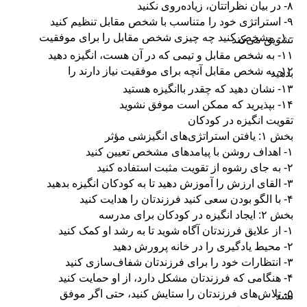
۸- در بیان نظراتتان، زیاده‌روی نکنید
۹- استراتژی خود را متناسب با شخص مقابل تنظیم کنید
۱۰- مشخص کنید چه چیزی شخص مقابل را برای موفقیت
تشویق می‌کند
۱۱- به شخص مقابل و تیمی که در آن هست، انگیزه دهید
۱۲- به شخص مقابل آنچه برای موفقیت نیاز دارند را
بدهید
۱۳- نشان دهید که چقدر باانگیزه هستید
۱۴- بپذیرید که ممکن است موفق نشوید
تقویت انگیزه در کودکان
بخش ۱: یافتن استراتژی‌های انگیزشی مؤثر
۱- اهداف روشن با پیامدهای مشخص تعیین کنید
۲- به جای رشوه از تقویت مثبت استفاده کنید
۳- القای ارزش را آموزش دهید تا به کودکان انگیزه بدهید
۴- با الگو بودن سعی کنید فرزندتان را هدایت کنید
بخش ۲: ایجاد انگیزه در کودکان برای مدرسه
۱- از علایق فرزندتان آگاه شوید تا به رشد او کمک کنید
۲- محیط یادگیری را در خانه پرورش دهید
۳- انتظارات خود را برای فرزندتان شفاف‌سازی کنید
۴- هنگامی که فرزندتان مشکل دارد، از او حمایت کنید
۵- تلاش‌های فرزندتان را ستایش کنید، حتی اگر موفق
نشد