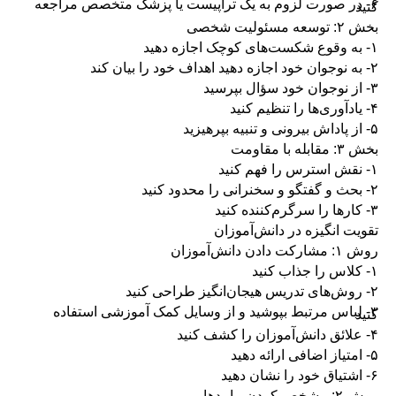
۶- در صورت لزوم به یک تراپیست یا پزشک متخصص مراجعه
کنید
بخش ۲: توسعه مسئولیت شخصی
۱- به وقوع شکست‌های کوچک اجازه دهید
۲- به نوجوان خود اجازه دهید اهداف خود را بیان کند
۳- از نوجوان خود سؤال بپرسید
۴- یادآوری‌ها را تنظیم کنید
۵- از پاداش بیرونی و تنبیه بپرهیزید
بخش ۳: مقابله با مقاومت
۱- نقش استرس را فهم کنید
۲- بحث و گفتگو و سخنرانی را محدود کنید
۳- کارها را سرگرم‌کننده کنید
تقویت انگیزه در دانش‌آموزان
روش ۱: مشارکت دادن دانش‌آموزان
۱- کلاس را جذاب کنید
۲- روش‌های تدریس هیجان‌انگیز طراحی کنید
۳- لباس مرتبط بپوشید و از وسایل کمک آموزشی استفاده
کنید
۴- علائق دانش‌آموزان را کشف کنید
۵- امتیاز اضافی ارائه دهید
۶- اشتیاق خود را نشان دهید
روش ۲: مشخص کردن پیامدها