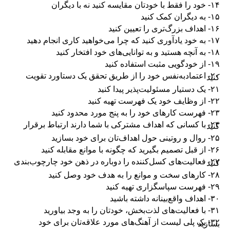
۱۴- خود را فقط با خودتان مقایسه کنید نه با دیگران
۱۵- به دیگران کمک کنید
۱۶- اهداف بزرگ‌تری را تعیین کنید
۱۷- به خود یادآوری کنید که چرا می‌خواهید کاری انجام دهید
۱۸- به آنچه هستید و به توانایی‌های خود افتخار کنید
۱۹- از خودگویی مثبت استفاده کنید
۲۰- اعتمادبه‌نفس خود را از طریق تحقق یک دستاورد تقویت
کنید
۲۱- یک دستیار مسئولیت‌پذیر پیدا کنید
۲۲- از وظایف خود یک فهرست تهیه کنید
۲۳- فهرست کارهای خود را به پنج مورد محدود کنید
۲۴- با کسانی که اهداف مشترکی با شما دارند ارتباط برقرار
کنید
۲۵- روال و روتینی حول اهداف‌تان برای خود بسازید
۲۶- از قبل تصمیم بگیرید که چگونه با موانع مقابله کنید
۲۷- فعالیت‌های کسل‌کننده را دوباره در ذهن خود چارچوب‌بندی
کنید
۲۸- کارهای سخت و موانع را به هدف خود وصل کنید
۲۹- فهرست سپاسگزاری تهیه کنید
۳۰- اهداف واقع‌بینانه داشته باشید
۳۱- با فعالیت‌های لذت‌بخش، خودتان را به وجد بیاورید
۳۲- یک پلی لیست از آهنگ‌های مورد علاقه‌تان برای خود
بسازید