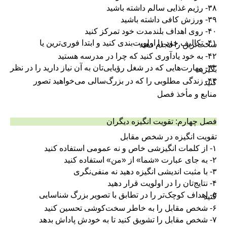
۳۸- رژیم غذایی سالم داشته باشید
۳۹- ورزش کافی داشته باشید
۴۰- روی اهداف بلندمدت خود تمرکز کنید
۴۱- تکالیف خود را اولویت‌بندی کنید و ابتدا فوری‌ترین یا
سخت‌ترین را انجام دهید
۴۲- به خود یادآوری کنید که چرا در مدرسه هستید
۴۳- مهارت‌هایی که در شغل رؤیایی‌تان به آن نیاز دارید را در نظر
بگیرید
۴۴- زندگی مطلوبی را که در بزرگ‌سالی می‌خواهید تصور
کنید
منابع و مأخذ فصل
فصل چهارم: تقویت انگیزه دیگران
تقویت انگیزه در شخص مقابل
۱- از کلمات انگیزشی خاص و نه عمومی استفاده کنید
۲- به جای عبارت «شما» از «من» استفاده کنید
۳- با مثبت اندیشی انگیزه دهید نه منفی‌نگری
۴- نتایج‌تان را در اولویت قرار دهید
۵- اهداف کوچک‌تر را در تطابق با تصویر بزرگ شناسایی
کنید
۶- شخص مقابل را به خاطر سخت‌کوشی تحسین کنید
۷- شخص مقابل را تشویق کنید تا به خودش پاداش بدهد