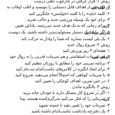
روش ۱: قرار گرفتن در چارچوب ذهنی درست
۱- فهرستی از اهداف قابل دستیابی را بنویسید و اغلب اوقات به
آن نگاه کنید
۲- کلمه «باید» را با کلمه «خواستن» جایگزین کنید
۳- برای خود یک وسیله ورزشی جدید و جالب بخرید
۴- برای زمانی که به یک هدف جدید می‌رسید، پاداش تعیین
کنید
۵- اگر مایلید یک دستیار مسئولیت‌پذیر داشته باشید، یک دوست
تمرینی پیدا کنید
۶- یک پلی لیست بسازید که شما را وادار به حرکت کند
روش ۲: شروع روال جدید
۱- هفته‌ای ۳ روز ورزش کنید
۲- هم تمرینات استقامتی و هم تمرینات قدرتی را به روال خود
اضافه کنید
۳- برنامه تمرینی خود را مطابق با روزتان تنظیم کنید
۴- برای ایجاد انگیزه در کلاس‌های تناسب‌اندام ثبت‌نام کنید
۵- با تمرینات کوتاهی که احتمالاً انجام می‌دهید، شروع کنید
۶- در حین تمرین، اهداف کوچکی را تعیین کنید
روش ۳: باانگیزه ماندن
۱- اگر در شروع کار مشکل دارید با خودتان چانه بزنید
۲- تمریناتی را که فکر می‌کنید سرگرم‌کننده هستند، پیدا
کنید
۳- تمرینات خود را تغییر دهید تا خسته نشوید
۴- یک دفترچه یادداشت تناسب‌اندام داشته باشید