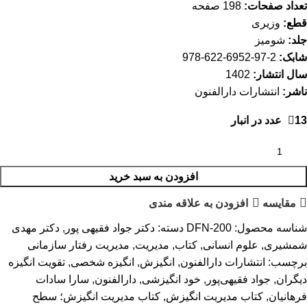
تعداد صفحات:
198 صفحه
قطع:
وزیری
جلد:
شومیز
شابک:
2-97-6952-622-978
سال انتشار:
1402
ناشر:
انتشارات دارالفنون
13 عدد در انبار
افزودن به سبد خرید
مقایسه
افزودن به علاقه مندی
شناسه محصول:
DFN-200
دسته:
دکتر جواد فقیهی پور
,
دکتر مهدی
شمشیری
,
علوم انسانی
,
کتاب
,
مدیریت
,
مدیریت رفتار سازمانی
برچسب:
انتشارات دارالفنون
,
انگیزش
,
انگیزه شخصی
,
تقویت انگیزه
دیگران
,
جواد فقیهی‌پور
,
خود انگیزشی
,
دارالفنون
,
سارا سادات
فرهانیان
,
کتاب مدیریت انگیزش
,
کتاب مدیریت انگیزش؛ سطح