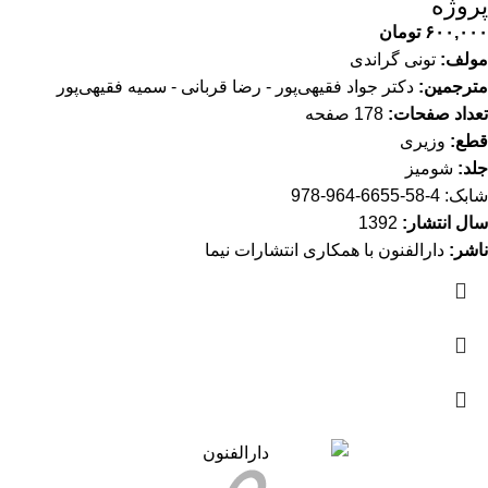
پروژه
۶۰۰,۰۰۰
تومان
مولف:
تونی گراندی
مترجمین:
دکتر جواد فقیهی‌پور - رضا قربانی - سمیه فقیهی‌پور
تعداد صفحات:
178 صفحه
قطع:
وزیری
جلد:
شومیز
شابک: 4-58-6655-964-978
سال انتشار:
1392
ناشر:
دارالفنون با همکاری انتشارات نیما