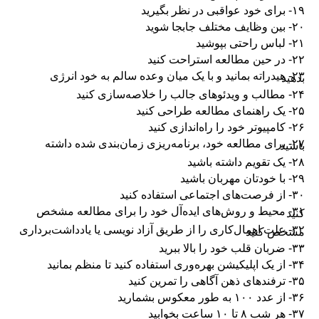
۱۹- برای خود عواقبی در نظر بگیرید
۲۰- بین وظایف مختلف جابجا شوید
۲۱- لباس راحتی بپوشید
۲۲- در حین مطالعه استراحت کنید
۲۳- هیدراته بمانید و با یک میان وعده سالم به خود انرژی
بدهید
۲۴- مطالب و ویدئوهای جالب را خلاصه‌سازی کنید
۲۵- یک راهنمای مطالعه طراحی کنید
۲۶- کامپیوتر خود را راه‌اندازی کنید
۲۷- برای مطالعه خود، برنامه‌ریزی زمان‌بندی شده داشته
باشید
۲۸- یک تقویم داشته باشید
۲۹- با خودتان مهربان باشید
۳۰- از فرصت‌های اجتماعی استفاده کنید
۳۱- محیط و روش‌های ایده‌آل خود را برای مطالعه مشخص
کنید
۳۲- علت اهمال‌کاری را از طریق آزاد نویسی یا یادداشت‌برداری
مشخص کنید
۳۳- ضربان قلب خود را بالا ببرید
۳۴- از یک اپلیکیشن بهره‌وری استفاده کنید تا منظم بمانید
۳۵- ترفندهای ذهن آگاهی را تمرین کنید
۳۶- از عدد ۱۰۰ به طور معکوس بشمارید
۳۷- هر شب ۸ تا ۱۰ ساعت بخوابید