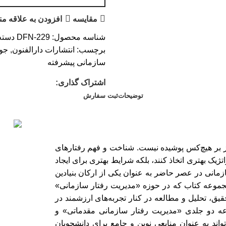
مقایسه
افزودن به علاقه من
شناسه محصول:
DFN-229
دسته
برچسب:
انتشارات دارالفنون
,
جوا
سازمانی پیشرفته
اشتراک گذاری:
توضیحات
ثبت سفارش
وز بر هیچ‌کس پوشیده نیست. شناخت و فهم رفتارهای
تژیک بهتری اتخاذ کنند، بلکه شرایط بهتری برای ایجاد
زمانی در عصر حاضر به عنوان یکی از ارکان بنیادین
 مجموعه کتاب که در حوزه «مدیریت رفتار سازمانی»
ا گذشت یک دهه تحقیق، تحلیل و مطالعه در کنار تجربه‌های ارزشمند در
ثمر نشسته است. مجموعه دو جلدی «مدیریت رفتار سازمانی مقدماتی» و
ند به عنوان منابعی نوین و جامع برای دانشجویان