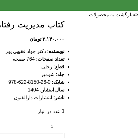
ته
بازگشت به محصولات
کتاب مدیریت رفتار
۳,۱۴۰,۰۰۰
تومان
نویسنده:
دکتر جواد فقیهی پور
تعداد صفحات:
764 صفحه
قطع:
رحلی
جلد:
شومیز
شابک:
0-26-8150-622-978
سال انتشار:
1404
ناشر:
انتشارات دارالفنون
3 عدد در انبار