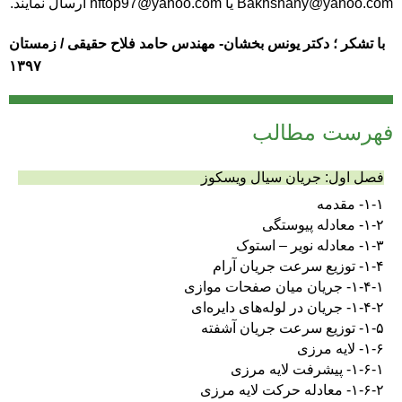
Bakhshany@yahoo.com
یا
hftop97@yahoo.com
ارسال نمایند.
با تشکر ؛
دکتر یونس بخشان- مهندس حامد فلاح حقیقی /
زمستان
۱۳۹۷
فهرست مطالب
فصل اول: جریان سیال ویسکوز
۱-۱- مقدمه
۱-۲- معادله پیوستگی
۱-۳- معادله نویر – استوک
۱-۴- توزیع سرعت جریان آرام
۱-۴-۱- جریان میان صفحات موازی
۱-۴-۲- جریان در لوله‌های دایره‌ای
۱-۵- توزیع سرعت جریان آشفته
۱-۶- لایه مرزی
۱-۶-۱- پیشرفت لایه مرزی
۱-۶-۲- معادله حرکت لایه مرزی