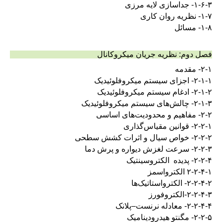
۱-۶-۳- جداسازی لایه مرزی
۱-۷- نظریه روان کاری
۱-۸- مسائل
فصل دوم‌: نظریه جریان میکروکانال
۲-۱- مقدمه
۲-۱-۱- اجزای سیستم میکروفلوئیدیک
۲-۱-۲- ادغام سیستم میکروفلوئیدیک
۲-۱-۳- چالش‌های سیستم میکروفلوئیدیک
۲-۲- مفاهیم و محدودیت‌های اساسی
۲-۲-۱- قوانین مقیاس‌گذاری
۲-۲-۲- خواص سیال و اثرات کشش سطحی
۲-۲-۳- سرعت لغزش دیواره و پرش دما
۲-۲-۴- پدیده الکتروسینتیک
۲-۲-۴-۱ الکترواسمز
۲-۲-۴-۲- الکترواستاتیک‌ها
۲-۲-۴-۳-الکتروفورز
۲-۲-۴-۴- معادله نرنست–پلانک
۲-۲-۵- مگنتو هیدرودینامیک