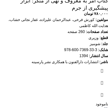
کتاب امر به معروف و نهی از منکر؛ ابزار
پیشگیری از جرم
۷۸۰,۰۰۰
تومان
مولفین:
کورش فرخی، عبدالرحمان علیزاده، غفار نجاتی خشاب،
هدایت الله کاظمی
تعداد صفحات:
260 صفحه
قطع:
وزیری
جلد:
شومیز
شابک:
3-33-7369-600-978
سال انتشار:
1394
ناشر:
انتشارات دارالفنون با همکاری نشر پارسینه
ناموجود