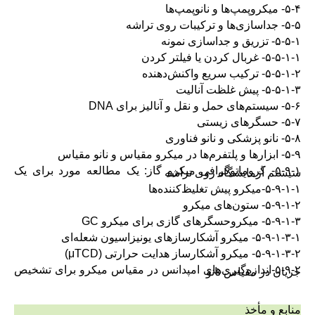
۵-۴- میکروپمپ‌ها و نانوپمپ‌ها
۵-۵- جداسازی‌ها و ترکیبات روی تراشه
۵-۵-۱- تزریق و جداسازی نمونه
۵-۵-۱-۱- غربال کردن یا فیلتر کردن
۵-۵-۱-۲- ترکیب سریع واکنش‌دهنده
۵-۵-۱-۳- پیش غلظت آنالیت
۵-۶- سیستم‌های حمل و نقل و آنالیز برای DNA
۵-۷- حسگرهای زیستی
۵-۸- نانو پزشکی و نانو فناوری
۵-۹- ابزارها و پلتفرم‌ها در میکرو مقیاس و نانو مقیاس
۵-۹-۱- کروماتوگرافی میکرو گاز: یک مطالعه مورد برای یک
سیستم آزمایشگاه روی تراشه
۵-۹-۱-۱-میکرو پیش تغلیظ‌کننده‌ها
۵-۹-۱-۲- ستون‌های میکرو
۵-۹-۱-۳- میکروحسگرهای گازی برای میکرو GC
۵-۹-۱-۳-۱- میکرو آشکارسازهای یونیزاسیون شعله‌ای
۵-۹-۱-۳-۲- میکرو آشکارساز هدایت حرارتی (μTCD)
۵-۹-۲-اندازه‌گیری‌های امپدانس در مقیاس میکرو برای تشخیص
جریان در مقیاس نانو
منابع و مأخذ