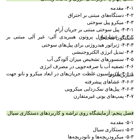
۴-۱- مقدمه
۴-۲- دستگاه‌های مبتنی بر احتراق
۴-۳- میکرو پیل سوختی
۴-۳-۱- پیل سوختی مبتنی بر جریان آرام
۴-۳-۲- غشا تبادل پروتون هیبریدی آلی- غیر آلی مبتنی بر
سیلیکون متخلخل
۴-۳-۳- ژنراتور هیدروژنی برای پیل‌های سوختی
۴-۴- تبدیل انرژی الکتروجنبشی
۴-۵- سنسورهای تشخیص میزان آلودگی آب
۴-۶- تصفیه آب با صرفه‌جویی در مصرف انرژی
۴-۶-۱-پلاریزاسیون غلظت جریان‌های در ابعاد میکرو و نانو جهت
شیرین‌سازی
۴-۶-۲- غشاهای پیشرفته
۴-۶-۳- پیل‌های نمک‌زدایی میکروبی
۴-۷- پمپ‌های یونی غیر‌متقارن
فصل پنجم: آزمایشگاه روی تراشه و کاربردهای دستکاری سیال
۵-۱- مقدمه
۵-۲- دستکاری سیال
۵-۳- میکرودریچه‌ها و نانودریچه‌ها