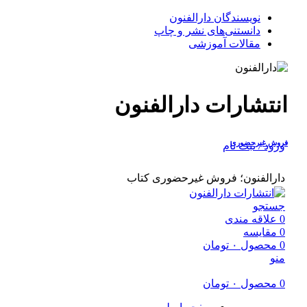
نویسندگان دارالفنون
دانستنی‌های نشر و چاپ
مقالات آموزشی
انتشارات دارالفنون
فروش غیرحضوری
ورود / ثبت نام
دارالفنون؛ فروش غیرحضوری کتاب
جستجو
0
علاقه مندی
0
مقایسه
0
محصول
۰
تومان
منو
0
محصول
۰
تومان
صفحه اصلی