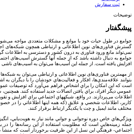
ثبت سفارش
توضیحات
پیشگفتار
جوامع در طول حیات خود با موانع و مشکلات متعددی مواجه می‌شوند 
گسترش فناوری‌های نوین اطلاعاتی و ارتباطی همچون شبکه‌های ا
نمی‌تواند مانع ورود فناوری به درون کشور و دسترسی به اطلاعات گردد.
جوامع به دنبال داشته باشد که از جمله آنها گسترش آسیب‌های اجتما
افزایش یافته است. از جمله این آسیب‌ها می‌توان به آسیب‌های ناشی ا
از مهمترین فناوری‌های نوین اطلاعاتی و ارتباطی می‌توان به شبکه‌ه
بتوانند علاقه‌مندي‌ها، افکار و فعاليت‌هاي خودشان را با ديگران به
است که اين امکان را براي اشخاص فراهم مي‌آورد که توصيفات عمومي يا
عمومي ديگر افراد، براي يافتن اتصالات جديد استفاده کنند. همچنین،
اطلاعات می‌پردازند. در واقع، شبکه­هاي اجتماعي براي افزايش و تقو
کاربر، اطلاعات شخصي و علايق (که همه اين­ها اطلاعاتي را در خصوص ه
مختلف مانند ايميل و چت با يکديگر ارتباط برقرار کنند.
ويژگي‌هاي خاص دوره نوجوانی و جواني مانند نياز به هويت‌يابي، انگ
جمله زمينه‌هايي است که مطلوبيت استفاده از اين رسانه‌ها را در 
اجتماعي- فرهنگي اين نسل از اين ظرفيت برخوردار است که منشأ دگرگ