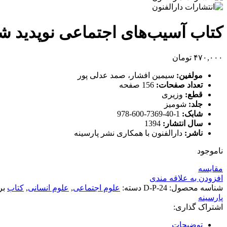
کتاب آسیب‌های اجتماعی نوپدید ش
۴۷۰,۰۰۰
تومان
مولفین:
سیمین افشار، صمد عدلی پور
تعداد صفحات:
156 صفحه
قطع:
وزیری
جلد:
شومیز
شابک:
1-40-7369-600-978
سال انتشار:
1394
ناشر:
دارالفنون با همکاری نشر پارسینه
ناموجود
مقایسه
افزودن به علاقه مندی
شناسه محصول:
D-P-24
دسته:
علوم اجتماعی
,
علوم انسانی
,
کتاب
بر
پارسینه
اشتراک گذاری:
توضیحات