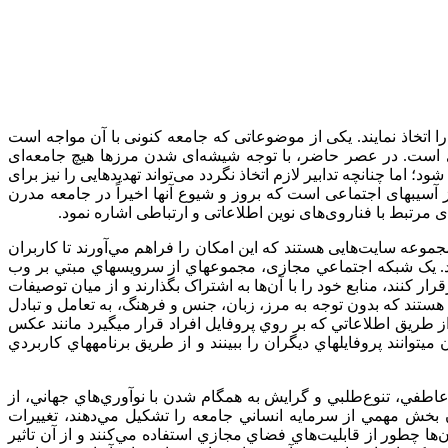
تخاذ ‌نمایند. یکی از موضوعاتی که جامعه کنونی با آن مواجه است
است. در عصر حاضر، با توجه شیشه‌ای شدن مرزها هیچ جامعه‌ای
ما چنانچه تدابیر لازم اتخاذ نگردد می‌تواند تهدیدهایی را نیز برای
آسیب­های اجتماعی است که بروز و شیوع آنها اخیراً در جامعه مدرن
 مرتبط با فناروی‌های نوین اطلاعاتی و ارتباطی اشاره نمود.
موعه سایت‌هایی هستند که این امکان را فراهم مي‌آورند تا کاربران
 شوند. يک شبکه اجتماعي مجازی، مجموعه­اي از سرويس­هاي مبتي بر وب
کنند، منابع خود را با آن‌ها به اشتراک بگذارند و از ميان توصيفات
هستند که بدون توجه به مرز، زبان، جنس و فرهنگ، به تعامل و تبادل
ز طريق اطلاعاتي که بر روي پروفايل افراد قرار مي­گيرد مانند عکس
وانند پروفايل­هاي ديگران را ببينند و از طريق برنامه­هاي کاربردي
 عاطفي، تنوع‌طلبي و گرايش به همگام شدن با نوآوري‌هاي جهاني، از
ان بخش مهمي از سرمايه انساني جامعه را تشکيل مي‌دهند، تغييرات
ا چطور از قابليت‌هاي فضاي مجازي استفاده مي‌کنند و از آن تاثير