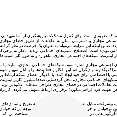
که ضروری است برای کنترل مشکلات یا پیشگیری از آنها تمهیداتی را ا
جتماعی مجازی و دسترسی آسان به اطلاعات از طریق فضای مجازی 
 ضمن اینکه این شرایط می‌تواند به عنوان یک فرصت در نظر گرفته شود؛ ا
عی نوپدید است. اصطلاح آسیب‌های اجتماعی نوپدید ناظر به برخی از 
ز اینترنت‌، شبکه‌های اجتماعی مجازی، ماهواره و به طور کلی آسیب‌های
ای اجتماعی مجازی اشاره نمود. شبکه‌هاي اجتماعي مجازی، سایت يا مج
 اشتراک بگذارند و ديگران هم اين افکار و فعاليت‌ها را با آنان سهيم
 اختصاصي براي خود ايجاد کنند، يا با ديگر اعضاي شبکه ارتباط برقرار 
 شبکه­هاي اجتماعي مجازی، محل گردهمايي صدها ميليون کاربر اينترنت 
يت تعاملات اجتماعي در فضاي مجازي طراحي شده­اند. علاوه بر این، ا
ويت فرد فراهم مي­آورد) برقراري ارتباط تسهيل مي‌گردد. کاربران مي­ت
يزه پيشرفت، تمايل به کشف امور ناشناخته، نياز به تفريح و شادي‌هاي
بين نوجوانان و جوانان شدت مي‌بخشد. در واقع، با توجه این‌که جوان
وني‌هايي در ديگر سطوح جامعه باشد. از اين رو، شناخت اين که آن‌ه