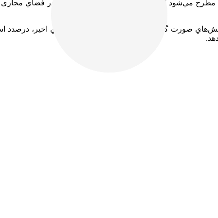
 مطرح مي‌شود که حضور نوجوانان و جوانان ایرانی در فضاي مجازی شب
ژوهش‌هاي صورت گرفته توسط نگارندگان طي سال‌هاي اخير، درصدد است
هد.