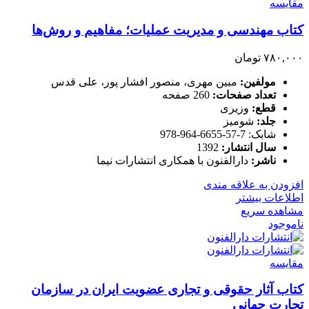
مقایسه
کتاب مهندسی و مدیریت عملیات؛ مفاهیم و روش‌ها
۷۸۰,۰۰۰
تومان
مولفین:
مبین مهری، منصور افشار پور، علی قدس
تعداد صفحات:
260 صفحه
قطع:
وزیری
جلد:
شومیز
شابک: 7-57-6655-964-978
سال انتشار:
1392
ناشر:
دارالفنون با همکاری انتشارات نیما
افزودن به علاقه مندی
اطلاعات بیشتر
مشاهده سریع
ناموجود
مقایسه
کتاب آثار حقوقی و تجاری عضویت ایران در سازمان
تجارت جهانی