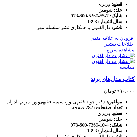
قطع:
وزیری
جلد:
شومیز
شابک:
7-55-5260-600-978
سال انتشار:
1393
ناشر:
دارالفنون با همکاری نشر سلسله مهر
افزودن به علاقه مندی
اطلاعات بیشتر
مشاهده سریع
مقایسه
کتاب مدل‌های برند
۹۹۰,۰۰۰
تومان
مولفین:
دکتر جواد فقیهی‌پور، سمیه فقیهی‌پور، مریم نادران
تعداد صفحات:
282 صفحه
قطع:
وزیری
جلد:
شومیز
شابک:
4-10-7369-600-978
سال انتشار:
1393
ناشر:
دارالفنون با همکاری نشر پارسینه