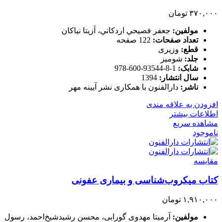
۳۷۰,۰۰۰
تومان
مولفین:
جعفر فصيحي اردكاني، آزیتا نیاکان
تعداد صفحات:
122 صفحه
قطع:
وزیری
جلد:
شومیز
شابک:
1-8-93544-600-978
سال انتشار:
1394
ناشر:
دارالفنون با همکاری نشر آیینه‌ مهر
افزودن به علاقه مندی
اطلاعات بیشتر
مشاهده سریع
ناموجود
مقایسه
کتاب میکروب‌شناسی و بیماری عفونی
۱,۹۱۰,۰۰۰
تومان
مولفین:
آرمیتا مهدوی گورابی، محسن رشید‌شیخ‌احمد، رسول