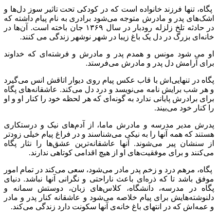
پگاه، تنها فرزند خانواده است که در کودکی تحت تاثیر سوز دل‌ها و
اشک‌های پدر و مادرش متوجه می‌شود برادری به نام پیام داشته که
در حادثه تلخ زلزله رودبار در سال ۱۳۶۹ جان باخته است. آن‌ها در
خانه‌ای بزرگ در دل یک باغ زیبا در شهر نوشهر زندگی می کنند.
او می شود مونس و همدم پدر و مادرش و فرشته‌ای که خداوند
برای آرامش دل پدر و مادرش می‌فرستد.
پگاه در تنهایی‌اش با قاب عکس پیام روی دیوار اتاقش انس می‌گیرد
و هر شب برایش نامه می‌نویسد و درد دل می‌کند. عاشقانه‌های پگاه
برای برادرش پایانی ندارد به گونه‌ای که هر لحظه خود را کنار او و او
را کنار خود می‌بیند.
پدرش مدیر مدرسه و مادرش ماما، از آدم‌های نیک و درستکاری
هستند که همه آنها را به نیکی می‌شناسند و در فراغ پیام خیلی زودتر
از سنشان پیر می‌شوند. آنها عاشقانه‌ترین عشق‌ها را نثار پگاه
می‌کنند و برای موفقیت‌های او از هیچ اقدامی کوتاهی ندارند.
پگاه، مرهم درد و زخم پدر مادر می‌شود، سعی می‌کند در تمام امور
موفق باشد تا که ذره‌ای باعث ناراحتی و نگرانی آنها نباشد. دنیای
پگاه در مدرسه، دانشگاه، کلاس‌های زبان، دوستش سمانه و
دلنوشته‌هایش برای پیام خلاصه می‌شود و عاشقانه کنار پدر و مادر
و عمه‌اش که در انتهای باغ خانه‌ی آنها سکونت دارد زندگی می‌کند.