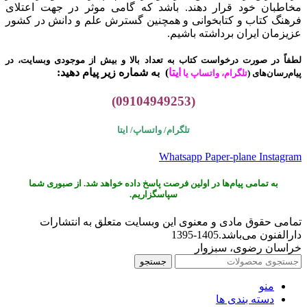
مخاطبان خود قرار دهند. باشد که گامی موثر در جهت اعتلای
فرهنگ کتاب و کتابخوانی و همچنین گسترش علم و دانش در کشور
عزیزمان ایران برداشته باشیم.
لطفاً در صورت درخواست کتاب به تعداد بالا و بیش از موجودی وبسایت، در
ایتا
)
به شماره زیر پیام دهید:
پیام‌رسان‌های (
تلگرام، واتساپ یا
(09104949253)
تلگرام/ واتساپ/
ایتا
Whatsapp
Paper-plane
Instagram
به تمامی پیام‌ها در اولین فرصت پاسخ داده خواهد شد. از صبوری شما
سپاسگزاریم.
تمامی حقوق مادی و معنوی این وبسایت متعلق به انتشارات
دارالفنون می‌باشد.1405-1395
خراسان رضوی، سبزوار
جستجو
منو
دسته بندی ها