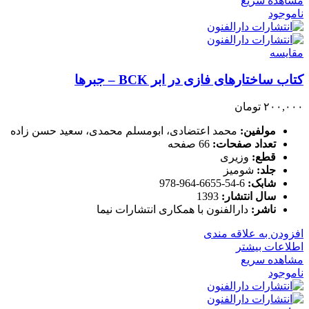
مشاهده سریع
ناموجود
مقایسه
کتاب ساختارهای فازی در ابر BCK – جبرها
۲۰۰,۰۰۰
تومان
مولفین:
محمد اعتضادی، ابومسلم محمدی، سعید حسن زاده
تعداد صفحات:
66 صفحه
قطع:
وزیری
جلد:
شومیز
شابک:
6-54-6655-964-978
سال انتشار:
1393
ناشر:
دارالفنون با همکاری انتشارات نیما
افزودن به علاقه مندی
اطلاعات بیشتر
مشاهده سریع
ناموجود