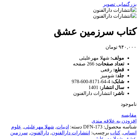
بزرگنمایی تصویر
کتاب سرزمین عشق
۹۴۰,۰۰۰
تومان
مولف:
شهلا مهرعلیئی
تعداد صفحات:
266 صفحه
قطع:
رقعی
جلد:
شومیز
شابک:
4-64-8171-600-978
سال انتشار:
1401
ناشر:
انتشارات دارالفنون
ناموجود
مقایسه
افزودن به علاقه مندی
شناسه محصول:
DFN-173
دسته:
ادبیات
,
شهلا مهرعلیئی
,
علوم
انسانی
,
کتاب
برچسب:
انتشارات دارالفنون
,
دارالفنون
,
سرزمین
عشق
,
شهلا مهرعلیئی