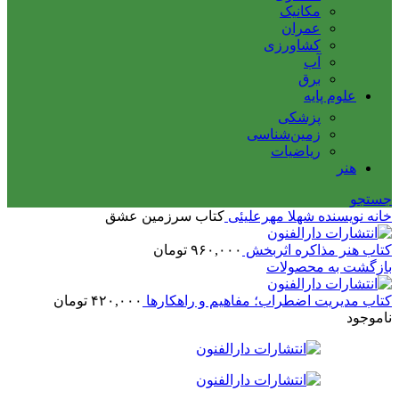
مکانیک
عمران
کشاورزی
آب
برق
علوم پایه
پزشکی
زمین‌شناسی
ریاضیات
هنر
جستجو
خانه
نویسنده
شهلا مهرعلیئی
کتاب سرزمین عشق
کتاب هنر مذاکره اثربخش
۹۶۰,۰۰۰
تومان
بازگشت به محصولات
کتاب مدیریت اضطراب؛ مفاهیم و راهکارها‌
۴۲۰,۰۰۰
تومان
ناموجود