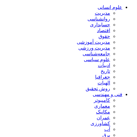
علوم انسانی
مدیریت
روانشناسی
حسابداری
اقتصاد
حقوق
مدیریت آموزشی
مدیریت ورزشی
جامعه‌شناسی
علوم سیاسی
ادبیات
تاریخ
جغرافیا
الهیات
روش تحقیق
فنی و مهندسی
کامپیوتر
معماری
مکانیک
عمران
کشاورزی
آب
برق