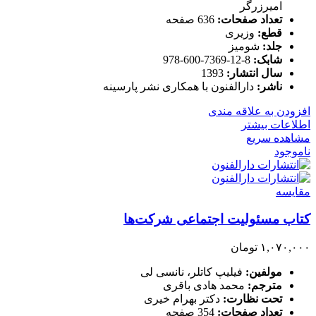
امیرزرگر
تعداد صفحات:
636 صفحه
قطع:
وزیری
جلد:
شومیز
شابک:
8-12-7369-600-978
سال انتشار:
1393
ناشر:
دارالفنون با همکاری نشر پارسینه
افزودن به علاقه مندی
اطلاعات بیشتر
مشاهده سریع
ناموجود
مقایسه
کتاب مسئولیت اجتماعی شرکت‌ها
۱,۰۷۰,۰۰۰
تومان
مولفین:
فیلیپ کاتلر، نانسی لی
مترجم:
محمد هادی باقری
تحت نظارت:
دکتر بهرام خیری
تعداد صفحات:
354 صفحه