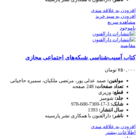
افزودن به علاقه مندی
افزودن به سبد خرید
مشاهده سریع
ناموجود
مقایسه
کتاب آسیب‌شناسی شبکه‌های اجتماعی مجازی
۷۵۰,۰۰۰
تومان
مولفین:
صمد عدلی پور، مرتضی ملکیان، سمیره حاجیانی
تعداد صفحات:
248 صفحه
قطع:
وزیری
جلد:
شومیز
شابک:
3-17-7369-600-978
سال انتشار:
1393
ناشر:
دارالفنون با همکاری نشر پارسینه
افزودن به علاقه مندی
اطلاعات بیشتر