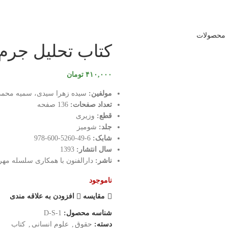
 محصولات
کتاب تحلیل جرم‌
۴۱۰,۰۰۰
تومان
مولفین:
سیده زهرا سیدی، سمیه محمدی
تعداد صفحات:
136 صفحه
قطع:
وزیری
جلد:
شومیز
شابک:
6-49-5260-600-978
سال انتشار:
1393
ناشر:
دارالفنون با همکاری سلسله مهر
ناموجود
مقایسه
افزودن به علاقه مندی
شناسه محصول:
D-S-1
دسته:
حقوق
,
علوم انسانی
,
کتاب