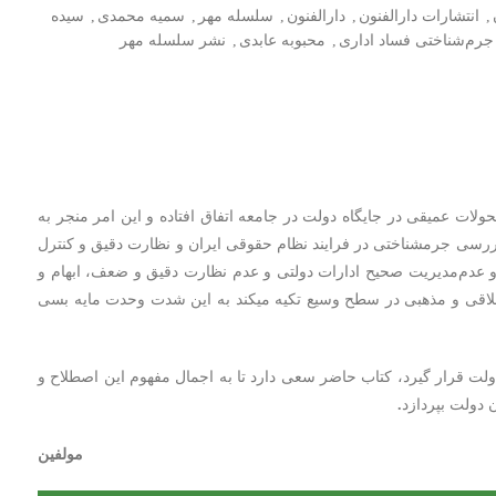
,
انتشارات دارالفنون
,
دارالفنون
,
سلسله مهر
,
سمیه محمدی
,
سیده
جرم‌شناختی فساد اداری
,
محبوبه عابدی
,
نشر سلسله مهر
ات عمیقی در جایگاه دولت در جامعه اتفاق افتاده و این امر منجر به
بررسی جرم‏شناختی در فرایند نظام حقوقی ایران و نظارت دقیق و کنترل
 و عدم‌مدیریت صحیح ادارات دولتی و عدم نظارت دقیق و ضعف، ابهام و
م اخلاقی و مذهبی در سطح وسیع تکیه می‏کند به این شدت وحدت مایه بسی
دولت قرار گیرد، کتاب حاضر سعی دارد تا به اجمال مفهوم این اصطلاح و
 دولت بپردازد
.
مولفین