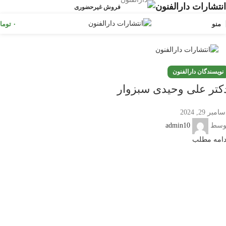
انتشارات دارالفنون
فروش غیرحضوری
منو
۰
توما
نویسندگان دارالفنون
کتر علی وحیدی سبزوار
امبر 29, 2024
وسط
admin10
دامه مطلب