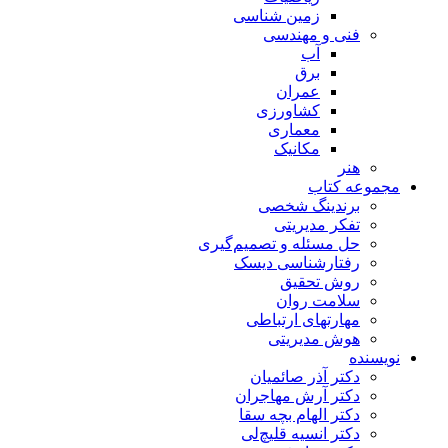
زمین شناسی
فنی و مهندسی
آب
برق
عمران
کشاورزی
معماری
مکانیک
هنر
مجموعه کتاب
برندینگ شخصی
تفکر مدیریتی
حل مسئله و تصمیم‌گیری
رفتارشناسی دیسک
روش تحقیق
سلامت روان
مهارتهای ارتباطی
هوش مدیریتی
نویسنده
دکتر آذر صائمیان
دکتر آرش مهاجران
دکتر الهام بچه سقا
دکتر انسیه قلیچ‌لی