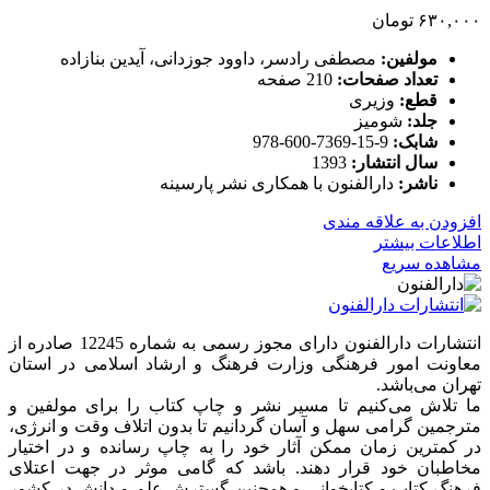
۶۳۰,۰۰۰
تومان
مولفین:
مصطفی رادسر، داوود جوزدانی، آیدین بنازاده
تعداد صفحات:
210 صفحه
قطع:
وزیری
جلد:
شومیز
شابک:
9-15-7369-600-978
سال انتشار:
1393
ناشر:
دارالفنون با همکاری نشر پارسینه
افزودن به علاقه مندی
اطلاعات بیشتر
مشاهده سریع
انتشارات دارالفنون دارای مجوز رسمی به شماره 12245 صادره از
معاونت امور فرهنگی وزارت فرهنگ و ارشاد اسلامی در استان
تهران می‌باشد.
ما تلاش می‌کنیم تا مسیر نشر و چاپ کتاب را برای مولفین و
مترجمین گرامی سهل و آسان گردانیم تا بدون اتلاف وقت و انرژی،
در کمترین زمان ممکن آثار خود را به چاپ رسانده و در اختیار
مخاطبان خود قرار دهند. باشد که گامی موثر در جهت اعتلای
فرهنگ کتاب و کتابخوانی و همچنین گسترش علم و دانش در کشور