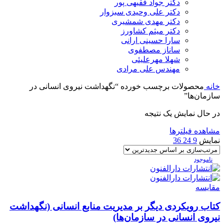
دکتر جواد فقیهی پور
دکتر علی وحیدی سبزوار
دکتر مهدی شمشیری
دکتر میثم کشاورز
سارا حسینی ارانی
ساناز مصطفوی
شهلا مهرعلیئی
مهندس علی مرادی
خانه
محصولات برچسب خورده “نگهداشت نیروی انسانی در
سازمان‌ها”
در حال نمایش یک نتیجه
مشاهده فیلترها
نمایش
9
24
36
ناموجود
مقایسه
کتاب رویکردی دیگر بر مدیریت منابع انسانی (نگهداشت
نیروی انسانی در سازمان‌ها)