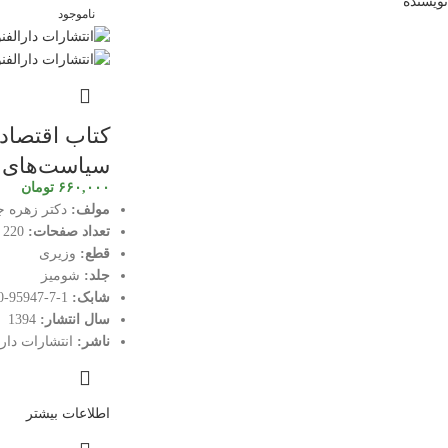
نویسنده
ناموجود
کتاب اقتصاد 
سیاست‌های پ
۶۶۰,۰۰۰
تومان
مولف:
دکتر زهره 
تعداد صفحات:
220 صفحه
قطع:
وزیری
جلد:
شومیز
شابک:
1-7-95947-600-978
سال انتشار:
1394
ناشر:
انتشارات دارا
اطلاعات بیشتر