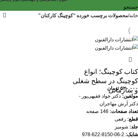
جستجو
خانه
محصولات برچسب خورده “کوچینگ کارکنان”
کتاب کوچینگ؛ انواع
کوچینگ در سطح شغلی
۵۲۰,۰۰۰
تومان
و سازمانی
مولفین:
دکتر جواد فقیهی‌پور -
دکتر آرش مهاجران
تعداد صفحات:
146 صفحه
قطع:
رقعی
جلد:
شومیز
شابک:
2-06-8150-622-978