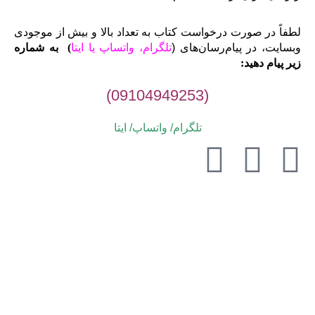
لطفاً در صورت درخواست کتاب به تعداد بالا و بیش از موجودی
وبسایت، در پیام‌رسان‌های (
تلگرام، واتساپ یا
ایتا
)
به شماره
زیر پیام دهید:
(09104949253)
تلگرام/ واتساپ/
ایتا
به تمامی پیام‌ها در اولین فرصت پاسخ داده خواهد شد. از صبوری
شما سپاسگزاریم.
تمامی حقوق مادی و معنوی این وبسایت متعلق به انتشارات دارالفنون
می‌باشد.1405-1395
خراسان رضوی، سبزوار
فروشگاه