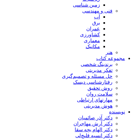
زمین شناسی
فنی و مهندسی
آب
برق
عمران
کشاورزی
معماری
مکانیک
هنر
مجموعه کتاب
برندینگ شخصی
تفکر مدیریتی
حل مسئله و تصمیم‌گیری
رفتارشناسی دیسک
روش تحقیق
سلامت روان
مهارتهای ارتباطی
هوش مدیریتی
نویسنده
دکتر آذر صائمیان
دکتر آرش مهاجران
دکتر الهام بچه سقا
دکتر انسیه قلیچ‌لی