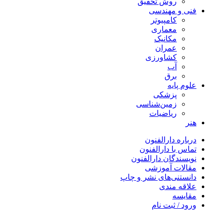
روش تحقیق
فنی و مهندسی
کامپیوتر
معماری
مکانیک
عمران
کشاورزی
آب
برق
علوم پایه
پزشکی
زمین‌شناسی
ریاضیات
هنر
درباره دارالفنون
تماس با دارالفنون
نویسندگان دارالفنون
مقالات آموزشی
دانستنی‌های نشر و چاپ
علاقه مندی
مقایسه
ورود / ثبت نام