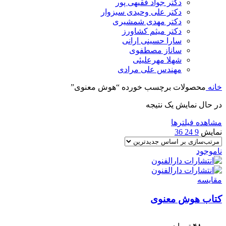
دکتر جواد فقیهی پور
دکتر علی وحیدی سبزوار
دکتر مهدی شمشیری
دکتر میثم کشاورز
سارا حسینی ارانی
ساناز مصطفوی
شهلا مهرعلیئی
مهندس علی مرادی
خانه
محصولات برچسب خورده “هوش معنوی”
در حال نمایش یک نتیجه
مشاهده فیلترها
نمایش
9
24
36
ناموجود
مقایسه
کتاب هوش معنوی