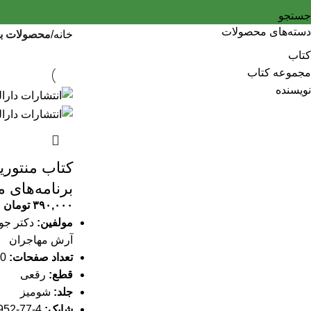
جستجو
دسته‌های محصولات
خانه
محصولات بر
کتاب
مجموعه کتاب
نویسنده
کتاب منتوری
برنامه‌های م
۳۹۰,۰۰۰
تومان
مولفین:
دکتر جوا
آرش مهاجران
تعداد صفحات:
100 صفحه
قطع:
رقعی
جلد:
شومیز
شابک:
4-77-6952-622-978