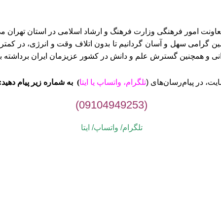
ن گرامی سهل و آسان گردانیم تا بدون اتلاف وقت و انرژی، در کمتری
وانی و همچنین گسترش علم و دانش در کشور عزیزمان ایران برداشته ب
ت، در پیام‌رسان‌های (
تلگرام، واتساپ یا
ایتا
)
به شماره زیر پیام دهید:
(09104949253)
تلگرام/ واتساپ/
ایتا
می پیام‌ها در اولین فرصت پاسخ داده خواهد شد. از صبوری شما سپاسگز
1405-1395