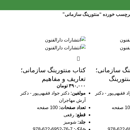
چسب خورده “منتورینگ سازمانی”
نگ سازمانی؛
کتاب منتورینگ سازمانی؛
نتورینگ
تعاریف و مفاهیم
۳۹۰,۰۰۰
تومان
د فقیهی‌پور - دکتر
مولفین:
دکتر جواد فقیهی‌پور - دکتر
آرش مهاجران
تعداد صفحات:
100 صفحه
قطع:
رقعی
جلد:
شومیز
شابک:
7-76-6952-622-978