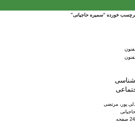
رچسب خورده “سمیره حاجیانی”
شناسی
جتماعی
ی پور، مرتضی
اجیانی