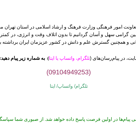
ن گرامی سهل و آسان گردانیم تا بدون اتلاف وقت و انرژی، در کمتری
وانی و همچنین گسترش علم و دانش در کشور عزیزمان ایران برداشته ب
ت، در پیام‌رسان‌های (
تلگرام، واتساپ یا
ایتا
)
به شماره زیر پیام دهید:
(09104949253)
تلگرام/ واتساپ/
ایتا
می پیام‌ها در اولین فرصت پاسخ داده خواهد شد. از صبوری شما سپاسگز
1405-1395