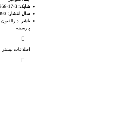
شابک:
3-17-7369-600-978
سال انتشار:
1393
ناشر:
دارالفنون 
پارسینه
اطلاعات بیشتر