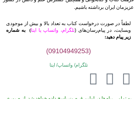
عزیزمان ایران برداشته باشیم.
لطفاً در صورت درخواست کتاب به تعداد بالا و بیش از موجودی
وبسایت، در پیام‌رسان‌های (
تلگرام، واتساپ یا
ایتا
)
به شماره
زیر پیام دهید:
(09104949253)
تلگرام/ واتساپ/
ایتا
به تمامی پیام‌ها در اولین فرصت پاسخ داده خواهد شد. از صبوری
شما سپاسگزاریم.
تمامی حقوق مادی و معنوی این وبسایت متعلق به انتشارات دارالفنون
می‌باشد.1405-1395
خراسان رضوی، سبزوار