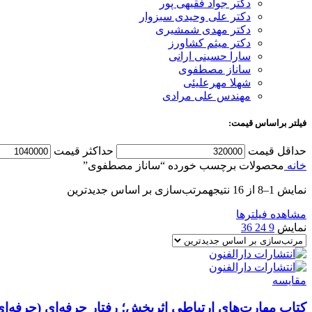
دکتر جواد فقیهی پور
دکتر علی وحیدی سبزوار
دکتر مهدی شمشیری
دکتر میثم کشاورز
سارا حسینی ارانی
ساناز مصطفوی
شهلا مهرعلیئی
مهندس علی مرادی
فیلتر براساس قیمت:
حداقل قیمت
حداکثر قیمت
خانه
محصولات برچسب خورده “ساناز مصطفوی”
نمایش 1–8 از 16 نتیجه
مرتب‌سازی بر اساس جدیدترین
مشاهده فیلترها
نمایش
9
24
36
مقایسه
کتاب مهارت‌های ارتباطی اثربخش؛ رفتار حرفه‌ای (حرفه‌ای