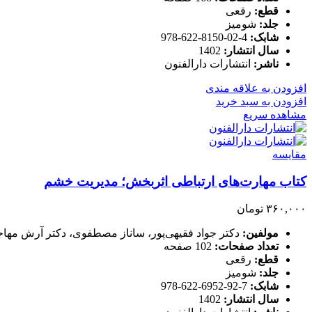
قطع:
رقعی
جلد:
شومیز
شابک:
4-02-8150-622-978
سال انتشار:
1402
ناشر:
انتشارات دارالفنون
افزودن به علاقه مندی
افزودن به سبد خرید
مشاهده سریع
مقایسه
کتاب مهارت‌های ارتباطی اثربخش؛ مدیریت خشم
۳۶۰,۰۰۰
تومان
مولفین:
دکتر جواد فقیهی‌پور، ساناز مصطفوی، دکتر آرش مها
تعداد صفحات:
102 صفحه
قطع:
رقعی
جلد:
شومیز
شابک:
7-92-6952-622-978
سال انتشار:
1402