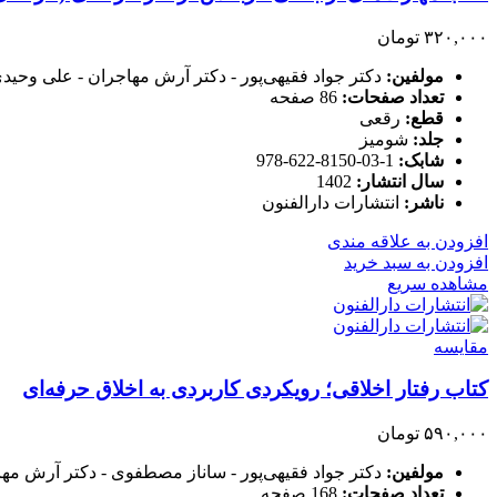
۳۲۰,۰۰۰
تومان
مولفین:
دکتر جواد فقیهی‌پور - دکتر آرش مهاجران - علی وحی
تعداد صفحات:
86 صفحه
قطع:
رقعی
جلد:
شومیز
شابک:
1-03-8150-622-978
سال انتشار:
1402
ناشر:
انتشارات دارالفنون
افزودن به علاقه مندی
افزودن به سبد خرید
مشاهده سریع
مقایسه
کتاب رفتار اخلاقی؛ رویکردی کاربردی به اخلاق حرفه‌ای
۵۹۰,۰۰۰
تومان
مولفین:
دکتر جواد فقیهی‌پور - ساناز مصطفوی - دکتر آرش مه
تعداد صفحات:
168 صفحه