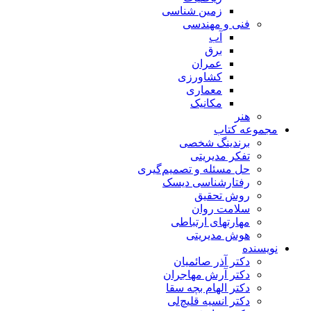
زمین شناسی
فنی و مهندسی
آب
برق
عمران
کشاورزی
معماری
مکانیک
هنر
مجموعه کتاب
برندینگ شخصی
تفکر مدیریتی
حل مسئله و تصمیم‌گیری
رفتارشناسی دیسک
روش تحقیق
سلامت روان
مهارتهای ارتباطی
هوش مدیریتی
نویسنده
دکتر آذر صائمیان
دکتر آرش مهاجران
دکتر الهام بچه سقا
دکتر انسیه قلیچ‌لی