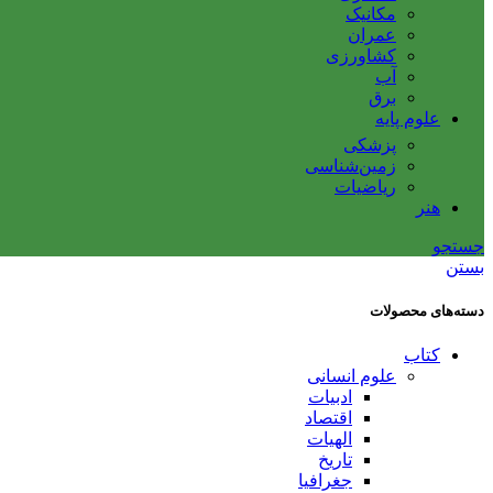
مکانیک
عمران
کشاورزی
آب
برق
علوم پایه
پزشکی
زمین‌شناسی
ریاضیات
هنر
جستجو
بستن
دسته‌های محصولات
کتاب
علوم انسانی
ادبیات
اقتصاد
الهیات
تاریخ
جغرافیا