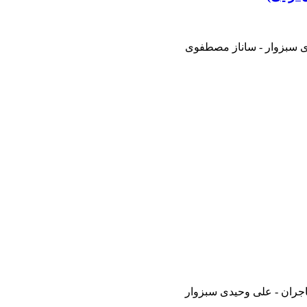
دی سبزوار - ساناز مصطفوی
اجران - علی وحیدی سبزوار