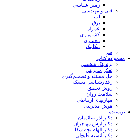
زمین شناسی
فنی و مهندسی
آب
برق
عمران
کشاورزی
معماری
مکانیک
هنر
مجموعه کتاب
برندینگ شخصی
تفکر مدیریتی
حل مسئله و تصمیم‌گیری
رفتارشناسی دیسک
روش تحقیق
سلامت روان
مهارتهای ارتباطی
هوش مدیریتی
نویسنده
دکتر آذر صائمیان
دکتر آرش مهاجران
دکتر الهام بچه سقا
دکتر انسیه قلیچ‌لی