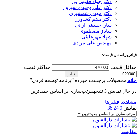
دکتر جواد فقیهی پور
دکتر علی وحیدی سبزوار
دکتر مهدی شمشیری
دکتر میثم کشاورز
سارا حسینی ارانی
ساناز مصطفوی
شهلا مهرعلیئی
مهندس علی مرادی
فیلتر براساس قیمت:
حداقل قیمت
حداکثر قیمت
فیلتر
خانه
محصولات برچسب خورده “برنامه توسعه فردی”
در حال نمایش 3 نتیجه
مرتب‌سازی بر اساس جدیدترین
مشاهده فیلترها
نمایش
9
24
36
مقایسه