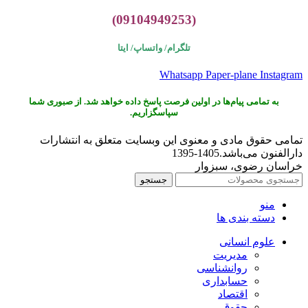
(09104949253)
تلگرام/ واتساپ/
ایتا
Whatsapp
Paper-plane
Instagram
به تمامی پیام‌ها در اولین فرصت پاسخ داده خواهد شد. از صبوری شما
سپاسگزاریم.
تمامی حقوق مادی و معنوی این وبسایت متعلق به انتشارات
دارالفنون می‌باشد.1405-1395
خراسان رضوی، سبزوار
جستجو
منو
دسته بندی ها
علوم انسانی
مدیریت
روانشناسی
حسابداری
اقتصاد
حقوق