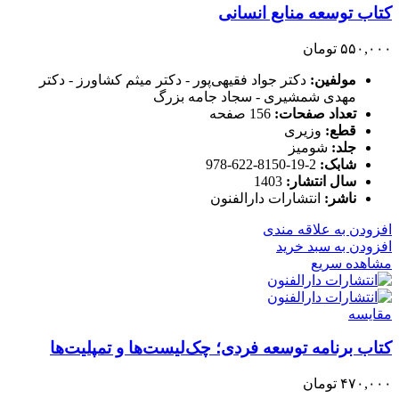
کتاب توسعه منابع انسانی
۵۵۰,۰۰۰
تومان
مولفین:
دکتر جواد فقیهی‌پور - دکتر میثم کشاورز - دکتر
مهدی شمشیری - سجاد جامه بزرگ
تعداد صفحات:
156 صفحه
قطع:
وزیری
جلد:
شومیز
شابک:
2-19-8150-622-978
سال انتشار:
1403
ناشر:
انتشارات دارالفنون
افزودن به علاقه مندی
افزودن به سبد خرید
مشاهده سریع
مقایسه
کتاب برنامه توسعه فردی؛ چک‌لیست‌ها و تمپلیت‌ها
۴۷۰,۰۰۰
تومان