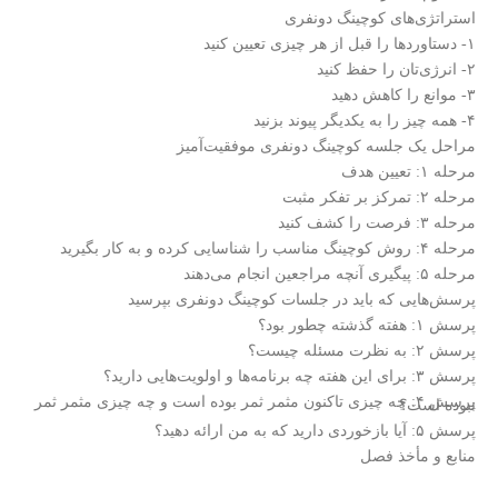
استراتژی‌های کوچینگ دونفری
۱- دستاوردها را قبل از هر چیزی تعیین کنید
۲- انرژی‌تان را حفظ کنید
۳- موانع را کاهش دهید
۴- همه چیز را به یکدیگر پیوند بزنید
مراحل یک جلسه کوچینگ دونفری موفقیت‌آمیز
مرحله ۱: تعیین هدف
مرحله ۲: تمرکز بر تفکر مثبت
مرحله ۳: فرصت را کشف کنید
مرحله ۴: روش کوچینگ مناسب را شناسایی کرده و به کار بگیرید
مرحله ۵: پیگیری آنچه مراجعین انجام می‌دهند
پرسش‌هایی که باید در جلسات کوچینگ دونفری بپرسید
پرسش ۱: هفته گذشته چطور بود؟
پرسش ۲: به نظرت مسئله چیست؟
پرسش ۳: برای این هفته چه برنامه‌ها و اولویت‌هایی دارید؟
پرسش ۴: چه چیزی تاکنون مثمر ثمر بوده است و چه چیزی مثمر ثمر
نبوده است؟
پرسش ۵: آیا بازخوردی دارید که به من ارائه دهید؟
منابع و مأخذ فصل