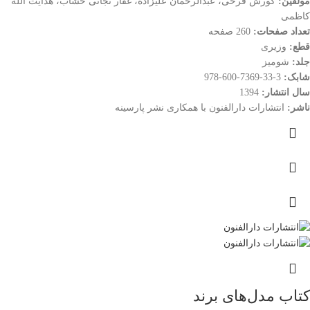
مولفین:
کورش فرخی، عبدالرحمان علیزاده، غفار نجاتی خشاب، هدایت الله
کاظمی
تعداد صفحات:
260 صفحه
قطع:
وزیری
جلد:
شومیز
شابک:
3-33-7369-600-978
سال انتشار:
1394
ناشر:
انتشارات دارالفنون با همکاری نشر پارسینه
کتاب مدل‌های برند