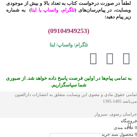
لطفاً در صورت درخواست کتاب به تعداد بالا و بیش از موجودی
وبسایت، در پیام‌رسان‌های (
تلگرام، واتساپ یا
ایتا
)
به شماره
زیر پیام دهید:
(09104949253)
تلگرام/ واتساپ/
ایتا
به تمامی پیام‌ها در اولین فرصت پاسخ داده خواهد شد. از صبوری
شما سپاسگزاریم.
تمامی حقوق مادی و معنوی این وبسایت متعلق به انتشارات دارالفنون
می‌باشد.1405-1395
خراسان رضوی، سبزوار
فروشگاه
0
علاقه مندی
0
محصول
سبد خرید