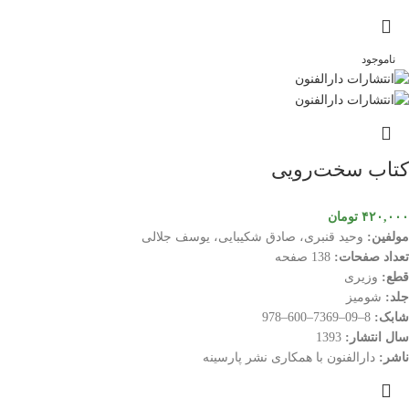
ناموجود
کتاب سخت‌رویی
۴۲۰,۰۰۰
تومان
مولفین:
وحید قنبری، صادق شکیبایی، یوسف جلالی
تعداد صفحات:
138 صفحه
قطع:
وزیری
جلد:
شومیز
شابک:
8–09–7369–600–978
سال انتشار:
1393
ناشر:
دارالفنون با همکاری نشر پارسینه