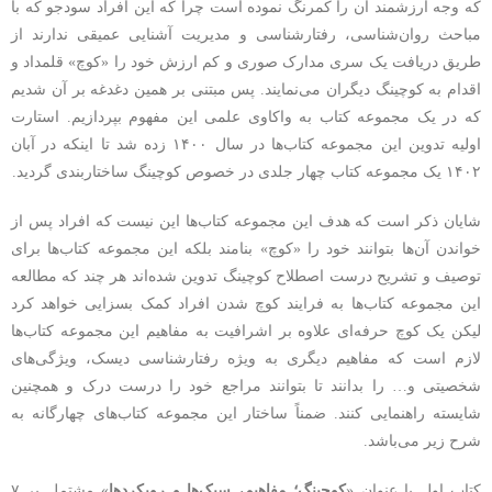
که وجه ارزشمند آن را کمرنگ نموده‌ است چرا که این افراد سودجو که با
مباحث روان‌شناسی، رفتارشناسی و مدیریت آشنایی عمیقی ندارند از
طریق دریافت یک سری مدارک صوری و کم ارزش خود را «کوچ» قلمداد و
اقدام به کوچینگ دیگران می‌نمایند. پس مبتنی بر همین دغدغه بر آن شدیم
که در یک مجموعه کتاب به واکاوی علمی این مفهوم بپردازیم. استارت
اولیه تدوین این مجموعه کتاب‌ها در سال ۱۴۰۰ زده شد تا اینکه در آبان
۱۴۰۲ یک مجموعه کتاب چهار جلدی در خصوص کوچینگ ساختاربندی گردید.
شایان ذکر است که هدف این مجموعه کتاب‌ها این نیست که افراد پس از
خواندن آن‌ها بتوانند خود را «کوچ» بنامند بلکه این مجموعه کتاب‌ها برای
توصیف و تشریح درست اصطلاح کوچینگ تدوین شده‌اند هر چند که مطالعه
این مجموعه کتاب‌ها به فرایند کوچ شدن افراد کمک بسزایی خواهد کرد
لیکن یک کوچ حرفه‌ای علاوه بر اشرافیت به مفاهیم این مجموعه کتاب‌ها
لازم است که مفاهیم دیگری به ویژه رفتارشناسی دیسک، ویژگی‌های
شخصیتی و… را بدانند تا بتوانند مراجع خود را درست درک و همچنین
شایسته راهنمایی کنند. ضمناً ساختار این مجموعه کتاب‌های چهارگانه به
شرح زیر می‌باشد.
کتاب اول با عنوان «
کوچینگ؛ مفاهیم، سبک‌ها و رویکردها
» مشتمل بر ۷