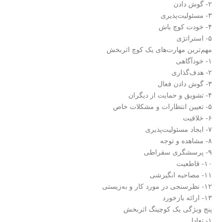
۲- گوش دادن
۳- مسئولیت‌پذیری
۴- خودت کوچ باش
۵- استراتژی
مهم‌ترین مهارت‌های یک کوچ اثربخش
۱- خودآگاهی
۲- هدف‌گذاری
۳- گوش دادن فعال
۴- تشویق و حمایت از دیگران
۵- تعیین انتظارات و مشکلات خاص
۶- خلاقیت
۷- ایجاد مسئولیت‌پذیری
۸- مشاهده و توجه
۹- پرسشگری سقراطی
۱۰- قاطعیت
۱۱- مصاحبه انگیزشی
۱۲- نظرسنجی در مورد کار و به‌زیستی
۱۳- ارائه بازخورد
پنج ویژگی یک کوچینگ اثربخش
۱- تعادل