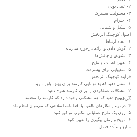
۲- عینی بودن
۳- مسئولیت مشترک
۴- احترام
۵- شکل و شمایل
اصول کوچینگ اثربخش
۱- ایجاد ارتباط
۲- گوش دادن و ارائه بازخورد سازنده
۳- تشویق و چالش‌ها
۴- تعیین اهداف و نتایج
۵- شکیبایی برای پیشرفت
فرآیند کوچینگ اثربخش
۱- نشان دهید که به توانایی کارمند برای بهبود باور دارید
۲- مشکلات عملکردی را برای کارمند شرح دهید
۳- توضیح دهید که چه مشکلی وجود دارد که کارمند را محدود
می‌کند
۴- درباره راهکارهای بالقوه یا اقدامات اصلاحی که می‌توان انجام داد
۵- روی یک طرح عملیاتی مکتوب توافق کنید
۶- تاریخ و زمان پیگیری را تعیین کنید
منابع و مأخذ فصل