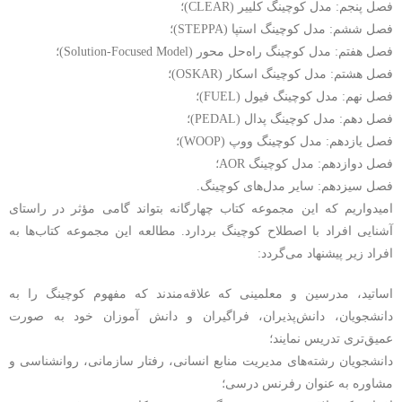
فصل پنجم: مدل کوچینگ کلییر (CLEAR)؛
فصل ششم: مدل کوچینگ استپا (STEPPA)؛
فصل هفتم: مدل کوچینگ راه‌حل محور (Solution-Focused Model)؛
فصل هشتم: مدل کوچینگ اسکار (OSKAR)؛
فصل نهم: مدل کوچینگ فیول (FUEL)؛
فصل دهم: مدل کوچینگ پدال (PEDAL)؛
فصل یازدهم: مدل کوچینگ ووپ (WOOP)؛
فصل دوازدهم: مدل کوچینگ AOR؛
فصل سیزدهم: سایر مدل‌های کوچینگ.
امیدواریم که این مجموعه کتاب چهارگانه بتواند گامی مؤثر در راستای
آشنایی افراد با اصطلاح کوچینگ بردارد. مطالعه این مجموعه کتاب‌ها به
افراد زیر پیشنهاد می‌گردد:
اساتید، مدرسین و معلمینی که علاقه‌مندند که مفهوم کوچینگ را به
دانشجویان، دانش‌پذیران، فراگیران و دانش آموزان خود به صورت
عمیق‌تری تدریس نمایند؛
دانشجویان رشته‌های مدیریت منابع انسانی، رفتار سازمانی، روانشناسی و
مشاوره به عنوان رفرنس درسی؛