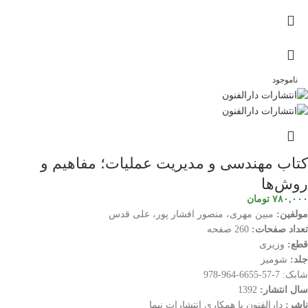
ناموجود
کتاب مهندسی و مدیریت عملیات؛ مفاهیم و
روش‌ها
۷۸۰,۰۰۰
تومان
مولفین:
مبین مهری، منصور افشار پور، علی قدس
تعداد صفحات:
260 صفحه
قطع:
وزیری
جلد:
شومیز
شابک: 7-57-6655-964-978
سال انتشار:
1392
ناشر:
دارالفنون با همکاری انتشارات نیما