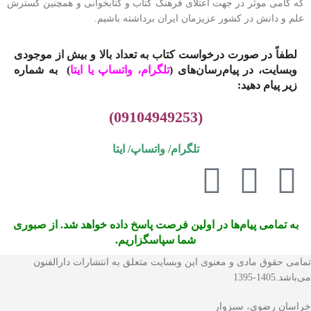
که گامی موثر در جهت اعتلای فرهنگ کتاب و کتابخوانی و همچنین گسترش
علم و دانش در کشور عزیزمان ایران برداشته باشیم.
لطفاً در صورت درخواست کتاب به تعداد بالا و بیش از موجودی
وبسایت، در پیام‌رسان‌های (
تلگرام، واتساپ یا
ایتا
)
به شماره
زیر پیام دهید:
(09104949253)
تلگرام/ واتساپ/
ایتا
به تمامی پیام‌ها در اولین فرصت پاسخ داده خواهد شد. از صبوری
شما سپاسگزاریم.
تمامی حقوق مادی و معنوی این وبسایت متعلق به انتشارات دارالفنون
می‌باشد.1405-1395
خراسان رضوی، سبزوار