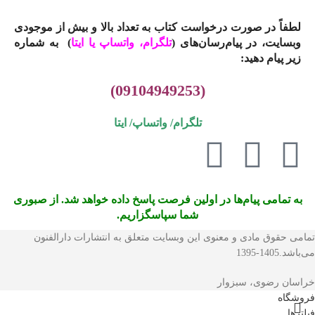
لطفاً در صورت درخواست کتاب به تعداد بالا و بیش از موجودی
وبسایت، در پیام‌رسان‌های (
تلگرام، واتساپ یا
ایتا
)
به شماره
زیر پیام دهید:
(09104949253)
تلگرام/ واتساپ/
ایتا
به تمامی پیام‌ها در اولین فرصت پاسخ داده خواهد شد. از صبوری
شما سپاسگزاریم.
تمامی حقوق مادی و معنوی این وبسایت متعلق به انتشارات دارالفنون
می‌باشد.1405-1395
خراسان رضوی، سبزوار
فروشگاه
فیلترها