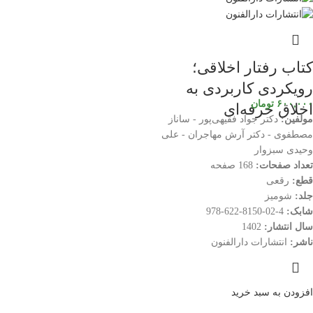
کتاب رفتار اخلاقی؛
رویکردی کاربردی به
۶۰۰,۰۰۰
تومان
اخلاق حرفه‌ای
مولفین:
دکتر جواد فقیهی‌پور - ساناز
مصطفوی - دکتر آرش مهاجران - علی
وحیدی سبزوار
تعداد صفحات:
168 صفحه
قطع:
رقعی
جلد:
شومیز
شابک:
4-02-8150-622-978
سال انتشار:
1402
ناشر:
انتشارات دارالفنون
افزودن به سبد خرید